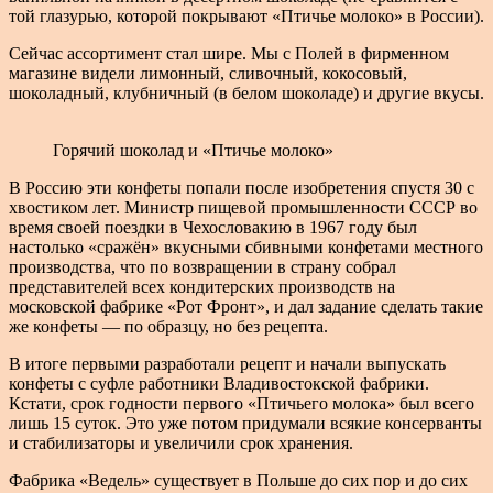
той глазурью, которой покрывают «Птичье молоко» в России).
Сейчас ассортимент стал шире. Мы с Полей в фирменном
магазине видели лимонный, сливочный, кокосовый,
шоколадный, клубничный (в белом шоколаде) и другие вкусы.
Горячий шоколад и «Птичье молоко»
В Россию эти конфеты попали после изобретения спустя 30 с
хвостиком лет. Министр пищевой промышленности СССР во
время своей поездки в Чехословакию в 1967 году был
настолько «сражён» вкусными сбивными конфетами местного
производства, что по возвращении в страну собрал
представителей всех кондитерских производств на
московской фабрике «Рот Фронт», и дал задание сделать такие
же конфеты — по образцу, но без рецепта.
В итоге первыми разработали рецепт и начали выпускать
конфеты с суфле работники Владивостокской фабрики.
Кстати, срок годности первого «Птичьего молока» был всего
лишь 15 суток. Это уже потом придумали всякие консерванты
и стабилизаторы и увеличили срок хранения.
Фабрика «Ведель» существует в Польше до сих пор и до сих