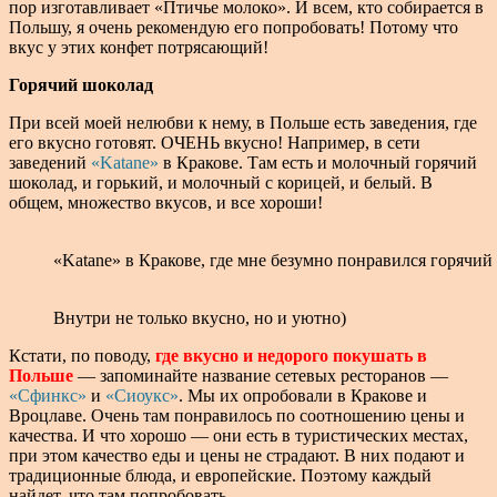
пор изготавливает «Птичье молоко». И всем, кто собирается в
Польшу, я очень рекомендую его попробовать! Потому что
вкус у этих конфет потрясающий!
Горячий шоколад
При всей моей нелюбви к нему, в Польше есть заведения, где
его вкусно готовят. ОЧЕНЬ вкусно! Например, в сети
заведений
«Katane»
в Кракове. Там есть и молочный горячий
шоколад, и горький, и молочный с корицей, и белый. В
общем, множество вкусов, и все хороши!
«Katane» в Кракове, где мне безумно понравился горячий
Внутри не только вкусно, но и уютно)
Кстати, по поводу,
где вкусно и недорого покушать в
Польше
— запоминайте название сетевых ресторанов —
«Сфинкс»
и
«Сиоукс»
. Мы их опробовали в Кракове и
Вроцлаве. Очень там понравилось по соотношению цены и
качества. И что хорошо — они есть в туристических местах,
при этом качество еды и цены не страдают. В них подают и
традиционные блюда, и европейские. Поэтому каждый
найдет, что там попробовать.