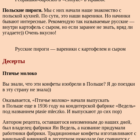
Польские пироги.
Мы с них начали наше знакомство с
польской кухней. По сути, это наши вареники. Но начинки
бывают интересные. Рекомендую так называемые русские —
внутри картофель с сыром, но если заранее не знать, вряд ли
угадаете)) Очень вкусно!
Русские пироги — вареники с картофелем и сыром
Десерты
Птичье молоко
Вы знали, что эти конфеты изобрели в Польше? Я до поездки
в эту страну не знала))
Оказывается, «Птичье молоко» начали выпускать
в Польше еще в 1936 году на кондитерской фабрике «Ведель»
под названием ptasie mleczko. И выпускают до сих пор)
Автором рецепта, оставшегося неизменным до наших дней,
был владелец фабрики Ян Ведель, а название придумали
работники фабрики. Традиционные конфеты изготавливают с
ванильной начинкой в десертном шоколаде (не сравнится с