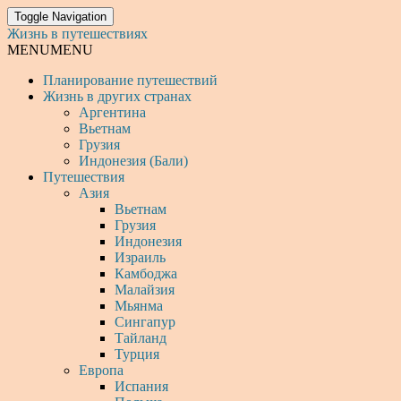
Toggle Navigation
Жизнь в путешествиях
MENU
MENU
Планирование путешествий
Жизнь в других странах
Аргентина
Вьетнам
Грузия
Индонезия (Бали)
Путешествия
Азия
Вьетнам
Грузия
Индонезия
Израиль
Камбоджа
Малайзия
Мьянма
Сингапур
Тайланд
Турция
Европа
Испания