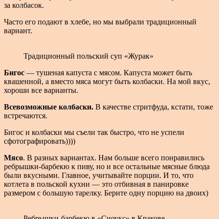
за колбасок.
Часто его подают в хлебе, но мы выбрали традиционный
вариант.
Традиционный польский суп «Журак»
Бигос
— тушеная капуста с мясом. Капуста может быть
квашенной, а вместо мяса могут быть колбаски. На мой вкус,
хороши все варианты.
Всевозможные колбаски.
В качестве стритфуда, кстати, тоже
встречаются.
Бигос и колбаски мы съели так быстро, что не успели
сфотографировать))))
Мясо
. В разных вариантах. Нам больше всего понравились
ребрышки-барбекю к пиву, но и все остальные мясные блюда
были вкусными. Главное, учитывайте порции. И то, что
котлета в польской кухни — это отбивная в панировке
размером с большую тарелку. Берите одну порцию на двоих)
Ребрышки-барбекю в «Сиоукс» в Кракове