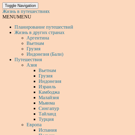
Toggle Navigation
Жизнь в путешествиях
MENU
MENU
Планирование путешествий
Жизнь в других странах
Аргентина
Вьетнам
Грузия
Индонезия (Бали)
Путешествия
Азия
Вьетнам
Грузия
Индонезия
Израиль
Камбоджа
Малайзия
Мьянма
Сингапур
Тайланд
Турция
Европа
Испания