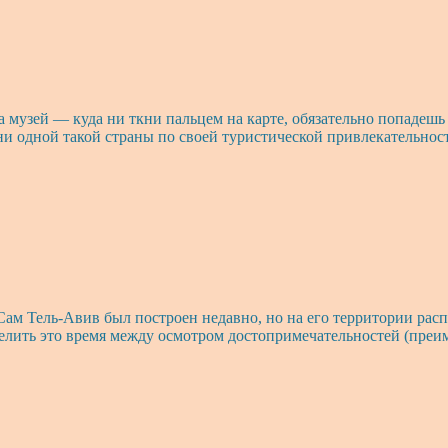
, а музей — куда ни ткни пальцем на карте, обязательно попад
ни одной такой страны по своей туристической привлекательнос
Сам Тель-Авив был построен недавно, но на его территории рас
еделить это время между осмотром достопримечательностей (пре