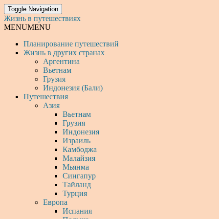
Toggle Navigation
Жизнь в путешествиях
MENU
MENU
Планирование путешествий
Жизнь в других странах
Аргентина
Вьетнам
Грузия
Индонезия (Бали)
Путешествия
Азия
Вьетнам
Грузия
Индонезия
Израиль
Камбоджа
Малайзия
Мьянма
Сингапур
Тайланд
Турция
Европа
Испания