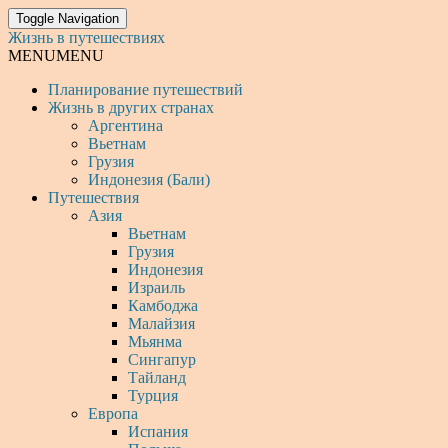
Toggle Navigation
Жизнь в путешествиях
MENU
MENU
Планирование путешествий
Жизнь в других странах
Аргентина
Вьетнам
Грузия
Индонезия (Бали)
Путешествия
Азия
Вьетнам
Грузия
Индонезия
Израиль
Камбоджа
Малайзия
Мьянма
Сингапур
Тайланд
Турция
Европа
Испания