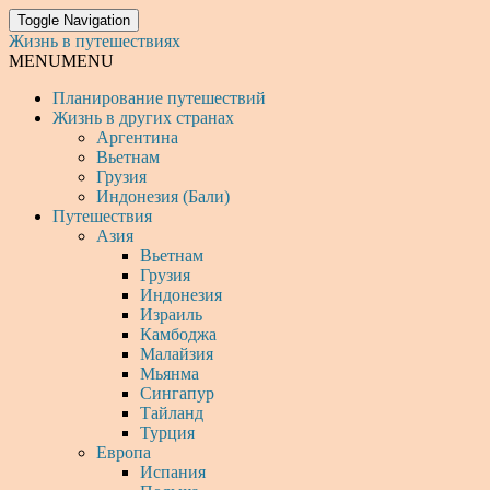
Toggle Navigation
Жизнь в путешествиях
MENU
MENU
Планирование путешествий
Жизнь в других странах
Аргентина
Вьетнам
Грузия
Индонезия (Бали)
Путешествия
Азия
Вьетнам
Грузия
Индонезия
Израиль
Камбоджа
Малайзия
Мьянма
Сингапур
Тайланд
Турция
Европа
Испания