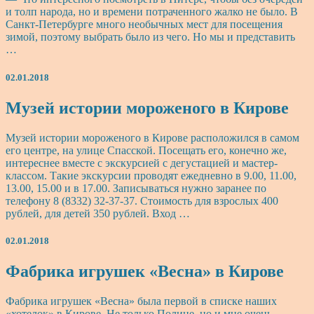
и толп народа, но и времени потраченного жалко не было. В
Санкт-Петербурге много необычных мест для посещения
зимой, поэтому выбрать было из чего. Но мы и представить
…
02.01.2018
Музей
Музей истории мороженого в Кирове
истории
мороженого
Музей истории мороженого в Кирове расположился в самом
в
его центре, на улице Спасской. Посещать его, конечно же,
Кирове
интереснее вместе с экскурсией с дегустацией и мастер-
классом. Такие экскурсии проводят ежедневно в 9.00, 11.00,
13.00, 15.00 и в 17.00. Записываться нужно заранее по
телефону 8 (8332) 32-37-37. Стоимость для взрослых 400
рублей, для детей 350 рублей. Вход …
02.01.2018
Фабрика
Фабрика игрушек «Весна» в Кирове
игрушек
«Весна»
Фабрика игрушек «Весна» была первой в списке наших
в
«хотелок» в Кирове. Не только Полине, но и мне очень