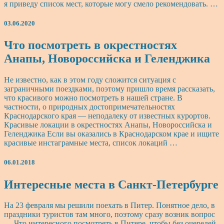
я приведу список мест, которые могу смело рекомендовать. …
03.06.2020
Что
Что посмотреть в окрестностях
посмотреть
Анапы, Новороссийска и Геленджика
в
окрестностях
Анапы,
Не известно, как в этом году сложится ситуация с
Новороссийска
заграничными поездками, поэтому пришло время рассказать,
и
что красивого можно посмотреть в нашей стране. В
Геленджика
частности, о природных достопримечательностях
Краснодарского края — неподалеку от известных курортов.
Красивые локации в окрестностях Анапы, Новороссийска и
Геленджика Если вы оказались в Краснодарском крае и ищите
красивые инстаграмные места, список локаций …
06.01.2018
Интересные
Интересные места в Санкт-Петербурге
места
в
На 23 февраля мы решили поехать в Питер. Понятное дело, в
Санкт-
праздники туристов там много, поэтому сразу возник вопрос
Петербурге
— Что интересного посмотреть в Питере, чтобы без очередей