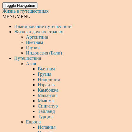
Toggle Navigation
Жизнь в путешествиях
MENU
MENU
Планирование путешествий
Жизнь в других странах
Аргентина
Вьетнам
Грузия
Индонезия (Бали)
Путешествия
Азия
Вьетнам
Грузия
Индонезия
Израиль
Камбоджа
Малайзия
Мьянма
Сингапур
Тайланд
Турция
Европа
Испания