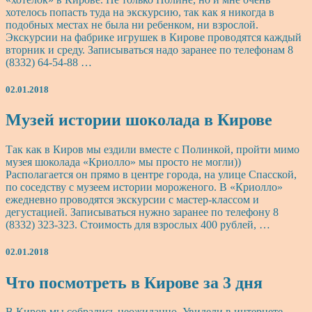
Кирове
хотелось попасть туда на экскурсию, так как я никогда в
подобных местах не была ни ребенком, ни взрослой.
Экскурсии на фабрике игрушек в Кирове проводятся каждый
вторник и среду. Записываться надо заранее по телефонам 8
(8332) 64-54-88 …
02.01.2018
Музей
Музей истории шоколада в Кирове
истории
шоколада
Так как в Киров мы ездили вместе с Полинкой, пройти мимо
в
музея шоколада «Криолло» мы просто не могли))
Кирове
Располагается он прямо в центре города, на улице Спасской,
по соседству с музеем истории мороженого. В «Криолло»
ежедневно проводятся экскурсии с мастер-классом и
дегустацией. Записываться нужно заранее по телефону 8
(8332) 323-323. Стоимость для взрослых 400 рублей, …
02.01.2018
Что
Что посмотреть в Кирове за 3 дня
посмотреть
в
В Киров мы собрались неожиданно. Увидели в интернете