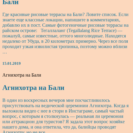
Бали
Где красивые рисовые террасы на Бали? Ловите список. Если
знаете еще классные локации, напишите в комментариях,
добавлю их в пост. Самые фотогеничные рисовые террасы на
райском острове: Тегаллаланг (Tegallalang Rice Terrace) —
пожалуй, самые известные, оттого многолюдные. Находятся
недалеко от Убуда, в 20 километрах примерно. Через все поля
проходит узкая извилистая тропинка, поэтому можно вблизи
…
15.01.2019
Агнихотра на Бали
Агнихотра на Бали
В один из воскресных вечеров мне посчастливилось
присутствовать на ведической церемонии Агнихотра. Когда я
выложила видео с нее в стори в Инстаграме, самый частый
вопрос, с которым я столкнулась — реальная ли церемония
или аттракцион для туристов? Я задала этот вопрос хозяйке
нашего дома, и она ответила, что да, балийцы проводят
Агнихотру, но не все. …