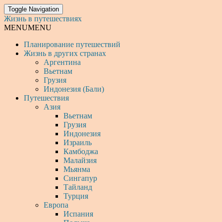
Toggle Navigation
Жизнь в путешествиях
MENU
MENU
Планирование путешествий
Жизнь в других странах
Аргентина
Вьетнам
Грузия
Индонезия (Бали)
Путешествия
Азия
Вьетнам
Грузия
Индонезия
Израиль
Камбоджа
Малайзия
Мьянма
Сингапур
Тайланд
Турция
Европа
Испания