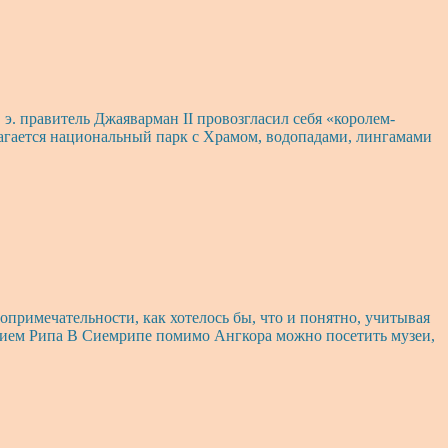
 э. правитель Джаяварман II провозгласил себя «королем-
лагается национальный парк с Храмом, водопадами, лингамами
топримечательности, как хотелось бы, что и понятно, учитывая
 Сием Рипа В Сиемрипе помимо Ангкора можно посетить музеи,