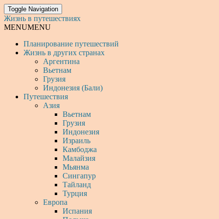
Toggle Navigation
Жизнь в путешествиях
MENU
MENU
Планирование путешествий
Жизнь в других странах
Аргентина
Вьетнам
Грузия
Индонезия (Бали)
Путешествия
Азия
Вьетнам
Грузия
Индонезия
Израиль
Камбоджа
Малайзия
Мьянма
Сингапур
Тайланд
Турция
Европа
Испания