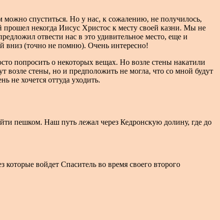
м можно спуститься. Но у нас, к сожалению, не получилось,
й прошел некогда Иисус Христос к месту своей казни. Мы не
предложил отвести нас в это удивительное место, еще и
ей вниз (точно не помню). Очень интересно!
росто попросить о некоторых вещах. Но возле стены накатили
ачут возле стены, но и предположить не могла, что со мной будут
ь не хочется оттуда уходить.
ти пешком. Наш путь лежал через Кедронскую долину, где до
ез которые войдет Спаситель во время своего второго