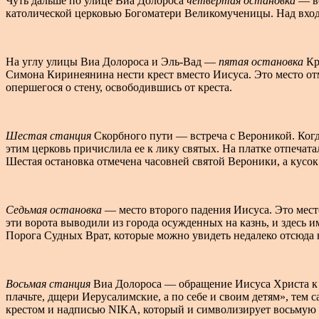
Чуть дальше по улице Виа Долороса
четвертая остановка
— вс
католической церковью Богоматери Великомученицы. Над вход
На углу улицы Виа Долороса и Эль-Вад —
пятая остановка
Кр
Симона Киринеянина нести крест вместо Иисуса. Это место отм
опершегося о стену, освободившись от креста.
Шестая станция
Скорбного пути — встреча с Вероникой. Когда
этим церковь причислила ее к лику святых. На платке отпечат
Шестая остановка отмечена часовней святой Вероники, а кусок
Седьмая остановка
— место второго падения Иисуса. Это место
эти ворота выводили из города осужденных на казнь, и здесь 
Порога Судных Врат, которые можно увидеть недалеко отсюда 
Восьмая станция
Виа Долороса — обращение Иисуса Христа к 
плачьте, дщери Иерусалимские, а по себе и своим детям», тем 
крестом и надписью NIKA, который и символизирует восьмую 