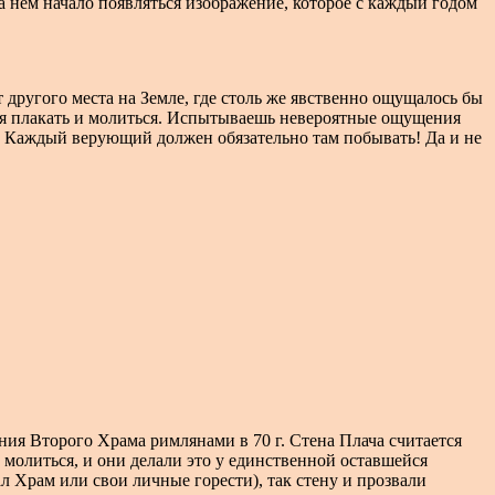
на нем начало появляться изображение, которое с каждый годом
т другого места на Земле, где столь же явственно ощущалось бы
ся плакать и молиться. Испытываешь невероятные ощущения
ле! Каждый верующий должен обязательно там побывать! Да и не
ия Второго Храма римлянами в 70 г. Стена Плача считается
 молиться, и они делали это у единственной оставшейся
ал Храм или свои личные горести), так стену и прозвали