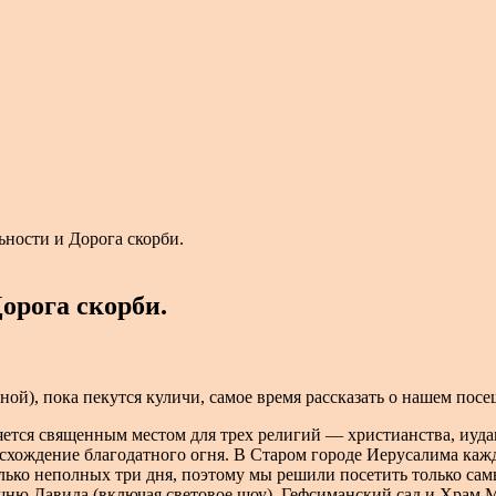
ности и Дорога скорби.
орога скорби.
ной), пока пекутся куличи, самое время рассказать о нашем пос
ется священным местом для трех религий — христианства, иудаи
схождение благодатного огня. В Старом городе Иерусалима каж
олько неполных три дня, поэтому мы решили посетить только сам
ашню Давида (включая световое шоу), Гефсиманский сад и Храм