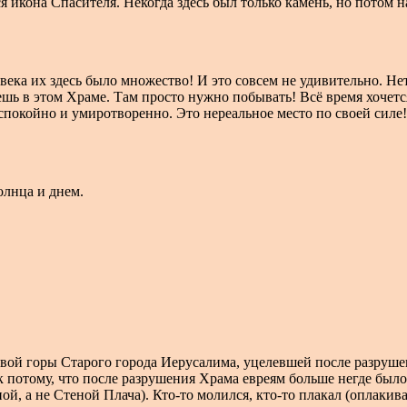
я икона Спасителя. Некогда здесь был только камень, но потом 
 века их здесь было множество! И это совсем не удивительно. Не
шь в этом Храме. Там просто нужно побывать! Всё время хочет
ак спокойно и умиротворенно. Это нереальное место по своей си
олнца и днем.
ой горы Старого города Иерусалима, уцелевшей после разрушен
 потому, что после разрушения Храма евреям больше негде было
й, а не Стеной Плача). Кто-то молился, кто-то плакал (оплакив