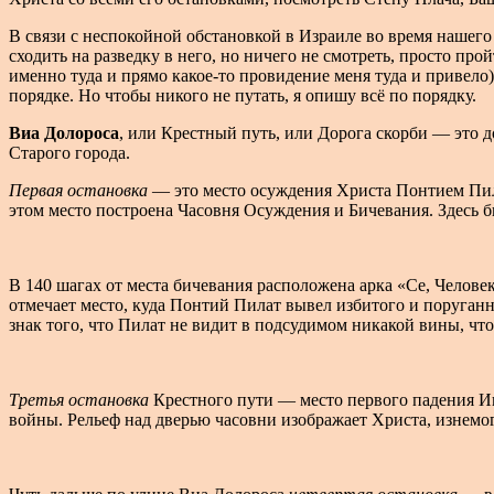
В связи с неспокойной обстановкой в Израиле во время нашег
сходить на разведку в него, но ничего не смотреть, просто пр
именно туда и прямо какое-то провидение меня туда и привело)
порядке. Но чтобы никого не путать, я опишу всё по порядку.
Виа Долороса
, или Крестный путь, или Дорога скорби — это д
Старого города.
Первая остановка
— это место осуждения Христа Понтием Пилат
этом место построена Часовня Осуждения и Бичевания. Здесь б
В 140 шагах от места бичевания расположена арка «Се, Челов
отмечает место, куда Понтий Пилат вывел избитого и поруганн
знак того, что Пилат не видит в подсудимом никакой вины, что
Третья остановка
Крестного пути — место первого падения Ии
войны. Рельеф над дверью часовни изображает Христа, изнем