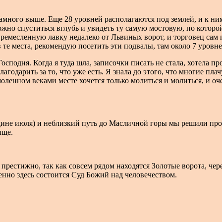
намного выше. Еще 28 уровней располагаются под землей, и к ни
жно спуститься вглубь и увидеть ту самую мостовую, по которо
у ремесленную лавку недалеко от Львиных ворот, и торговец сам 
в те места, рекомендую посетить эти подвалы, там около 7 уровн
осподня. Когда я туда шла, записочки писать не стала, хотела п
благодарить за то, что уже есть. Я знала до этого, что многие пл
енном веками месте хочется только молиться и молиться, и очен
ине июля) и неблизкий путь до Масличной горы мы решили прой
ище.
престижно, так как совсем рядом находятся Золотые ворота, чер
нно здесь состоится Суд Божий над человечеством.