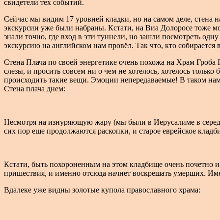
свидетели тех событий.
Сейчас мы видим 17 уровней кладки, но на самом деле, стена 
экскурсии уже были набраны. Кстати, на Виа Долоросе тоже мо
знали точно, где вход в эти туннели, но зашли посмотреть одн
экскурсию на английском нам провёл. Так что, кто собирается 
Стена Плача по своей энергетике очень похожа на Храм Гроба Г
слезы, и просить совсем ни о чем не хотелось, хотелось только 
происходить такие вещи. Эмоции непередаваемые! В таком намол
Стена плача днем:
Несмотря на изнуряющую жару (мы были в Иерусалиме в серед
сих пор еще продолжаются раскопки, и старое еврейское кладб
Кстати, быть похороненным на этом кладбище очень почетно и 
пришествия, и именно отсюда начнет воскрешать умерших. Име
Вдалеке уже видны золотые купола православного храма: