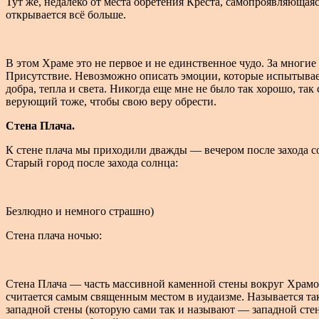
Тут же, недалеко от места обретения Креста, самопроявляющаяс
открывается всё больше.
В этом Храме это не первое и не единственное чудо. За многие
Присутствие. Невозможно описать эмоции, которые испытывае
добра, тепла и света. Никогда еще мне не было так хорошо, т
верующий тоже, чтобы свою веру обрести.
Стена Плача.
К стене плача мы приходили дважды — вечером после захода с
Старый город после захода солнца:
Безлюдно и немного страшно)
Стена плача ночью:
Стена Плача — часть массивной каменной стены вокруг Храмов
считается самым священным местом в иудаизме. Называется так
западной стены (которую сами так и называют — западной стено