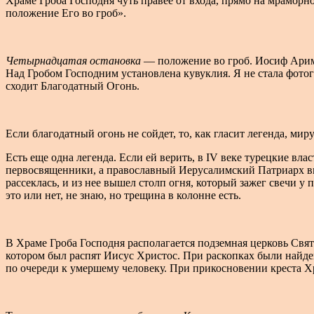
Храме Гроба Господня чуть правее от входа, прямо на мраморн
положение Его во гроб».
Четырнадцатая остановка
— положение во гроб. Иосиф Арима
Над Гробом Господним установлена кувуклия. Я не стала фотог
сходит Благодатный Огонь.
Если благодатный огонь не сойдет, то, как гласит легенда, мир
Есть еще одна легенда. Если ей верить, в IV веке турецкие в
первосвященники, а православный Иерусалимский Патриарх вме
рассеклась, и из нее вышел столп огня, который зажег свечи у
это или нет, не знаю, но трещина в колонне есть.
В Храме Гроба Господня располагается подземная церковь Свят
котором был распят Иисус Христос. При раскопках были найден
по очереди к умершему человеку. При прикосновении креста Х