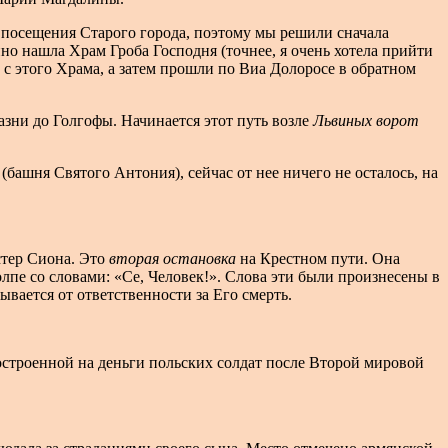
т посещения Старого города, поэтому мы решили сначала
йно нашла Храм Гроба Господня (точнее, я очень хотела прийти
 с этого Храма, а затем прошли по Виа Долоросе в обратном
азни до Голгофы. Начинается этот путь возле
Львиных ворот
башня Святого Антония), сейчас от нее ничего не осталось, на
стер Сиона. Это
вторая остановка
на Крестном пути. Она
лпе со словами: «Се, Человек!». Слова эти были произнесены в
ывается от ответственности за Его смерть.
остроенной на деньги польских солдат после Второй мировой