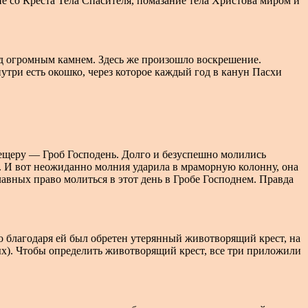
е со Креста Тела Спасителя, помазание тела Христова миром и
д огромным камнем. Здесь же произошло воскрешение.
утри есть окошко, через которое каждый год в канун Пасхи
 пещеру — Гроб Господень. Долго и безуспешно молились
. И вот неожиданно молния ударила в мраморную колонну, она
лавных право молиться в этот день в Гробе Господнем. Правда
о благодаря ей был обретен утерянный животворящий крест, на
ых). Чтобы определить животворящий крест, все три приложили