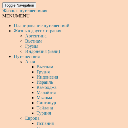
Toggle Navigation
Жизнь в путешествиях
MENU
MENU
Планирование путешествий
Жизнь в других странах
Аргентина
Вьетнам
Грузия
Индонезия (Бали)
Путешествия
Азия
Вьетнам
Грузия
Индонезия
Израиль
Камбоджа
Малайзия
Мьянма
Сингапур
Тайланд
Турция
Европа
Испания