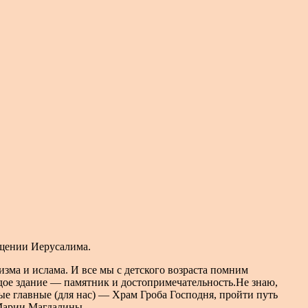
ещении Иерусалима.
зма и ислама. И все мы с детского возраста помним
дое здание — памятник и достопримечательность.Не знаю,
ые главные (для нас) — Храм Гроба Господня, пройти путь
 Марии Магдалины.