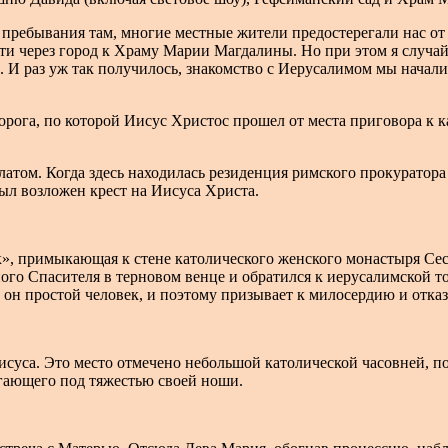
о пребывания там, многие местные жители предостерегали нас о
ойти через город к Храму Марии Магдалины. Но при этом я случа
. И раз уж так получилось, знакомство с Иерусалимом мы начали
орога, по которой Иисус Христос прошел от места приговора к к
ом. Когда здесь находилась резиденция римского прокуратора (
ыл возложен крест на Иисуса Христа.
ек», примыкающая к стене католического женского монастыря Се
ого Спасителя в терновом венце и обратился к иерусалимской то
 он простой человек, и поэтому призывает к милосердию и отказ
суса. Это место отмечено небольшой католической часовней, п
огающего под тяжестью своей ноши.