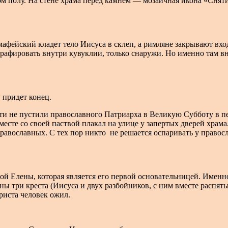
ом полу. На стене храма перед камнем — мозаичная икона «Сняти
фейский кладет тело Иисуса в склеп, а римляне закрывают вхо
рафировать внутри кувуклии, только снаружи. Но именно там вн
у придет конец.
ласти не пустили православного Патриарха в Великую Субботу в
сте со своей паствой плакал на улице у запертых дверей храма
 православных. С тех пор никто не решается оспаривать у правос
ой Елены, которая является его первой основательницей. Именн
ы три креста (Иисуса и двух разбойников, с ним вместе распят
риста человек ожил.