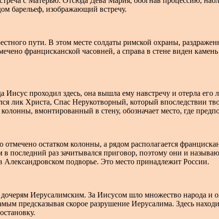
треча с Матерью. Отсюда Дева Мария, обогнав процессию, набл
ом барельеф, изображающий встречу.
естного пути. В этом месте солдаты римской охраны, раздраже
ечено францисканской часовней, а справа в стене виден камень 
 Иисус проходил здесь, она вышла ему навстречу и отерла его л
ался лик Христа, Спас Нерукотворный, который впоследствии тво
 колонны, вмонтированный в стену, обозначает место, где пред
 отмечено остатком колонны, а рядом располагается францискан
им в последний раз зачитывался приговор, поэтому они и назыв
в Александровском подворье. Это место принадлежит России.
дочерям Иерусалимским. За Иисусом шло множество народа и о
самым предсказывая скорое разрушение Иерусалима. Здесь находи
остановку.