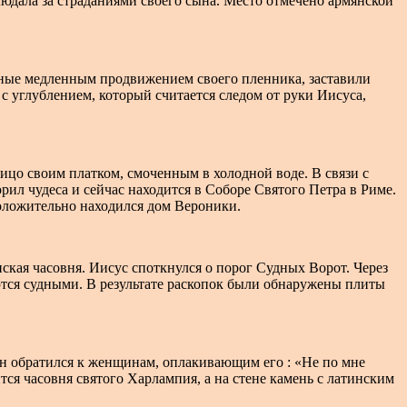
юдала за страданиями своего сына. Место отмечено армянской
нные медленным продвижением своего пленника, заставили
с углублением, который считается следом от руки Иисуса,
ицо своим платком, смоченным в холодной воде. В связи с
рил чудеса и сейчас находится в Соборе Святого Петра в Риме.
положительно находился дом Вероники.
ская часовня. Иисус споткнулся о порог Судных Ворот. Через
аются судными. В результате раскопок были обнаружены плиты
н обратился к женщинам, оплакивающим его : «Не по мне
тся часовня святого Харлампия, а на стене камень с латинским