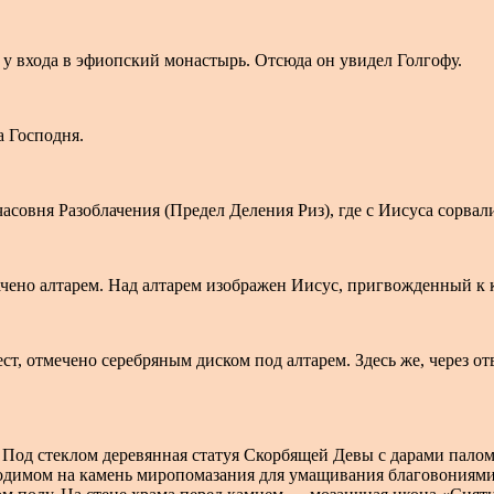
 у входа в эфиопский монастырь. Отсюда он увидел Голгофу.
а Господня.
асовня Разоблачения (Предел Деления Риз), где с Иисуса сорвал
ачено алтарем. Над алтарем изображен Иисус, пригвожденный к к
рест, отмечено серебряным диском под алтарем. Здесь же, через 
. Под стеклом деревянная статуя Скорбящей Девы с дарами палом
одимом на камень миропомазания для умащивания благовониями