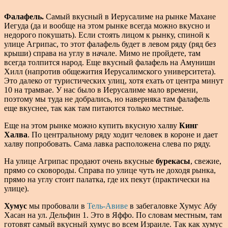
Фалафель.
Самый вкусный в Иерусалиме на рынке Махане
Иегуда (да и вообще на этом рынке всегда можно вкусно и
недорого покушать). Если стоять лицом к рынку, спиной к
улице Агрипас, то этот фалафель будет в левом ряду (ряд без
крыши) справа на углу в начале. Мимо не пройдете, там
всегда толпится народ. Еще вкусный фалафель на Амунишн
Хилл (напротив общежития Иерусалимского университета).
Это далеко от туристических улиц, хотя ехать от центра минут
10 на трамвае. У нас было в Иерусалиме мало времени,
поэтому мы туда не добрались, но наверняка там фалафель
еще вкуснее, так как там питаются только местные.
Еще на этом рынке можно купить вкусную халву
Кинг
Халва
. По центральному ряду ходит человек в короне и дает
халву попробовать. Сама лавка расположена слева по ряду.
На улице Агрипас продают очень вкусные
бурекасы
, свежие,
прямо со сковороды. Справа по улице чуть не доходя рынка,
прямо на углу стоит палатка, где их пекут (практически на
улице).
Хумус
мы пробовали в
Тель-Авиве
в забегаловке Хумус Абу
Хасан на ул. Дельфин 1. Это в Яффо. По словам местным, там
готовят самый вкусный хумус во всем Израиле. Так как хумус