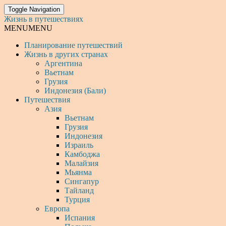
Toggle Navigation
Жизнь в путешествиях
MENU
MENU
Планирование путешествий
Жизнь в других странах
Аргентина
Вьетнам
Грузия
Индонезия (Бали)
Путешествия
Азия
Вьетнам
Грузия
Индонезия
Израиль
Камбоджа
Малайзия
Мьянма
Сингапур
Тайланд
Турция
Европа
Испания