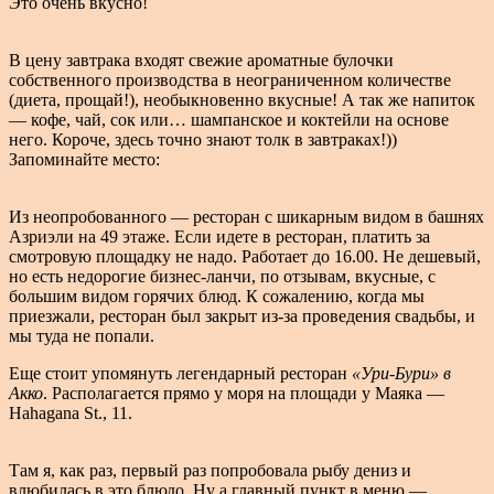
Это очень вкусно!
В цену завтрака входят свежие ароматные булочки
собственного производства в неограниченном количестве
(диета, прощай!), необыкновенно вкусные! А так же напиток
— кофе, чай, сок или… шампанское и коктейли на основе
него. Короче, здесь точно знают толк в завтраках!))
Запоминайте место:
Из неопробованного — ресторан с шикарным видом в башнях
Азриэли на 49 этаже. Если идете в ресторан, платить за
смотровую площадку не надо. Работает до 16.00. Не дешевый,
но есть недорогие бизнес-ланчи, по отзывам, вкусные, с
большим видом горячих блюд. К сожалению, когда мы
приезжали, ресторан был закрыт из-за проведения свадьбы, и
мы туда не попали.
Еще стоит упомянуть легендарный ресторан
«Ури-Бури» в
Акко
. Располагается прямо у моря на площади у Маяка —
Hahagana St., 11.
Там я, как раз, первый раз попробовала рыбу дениз и
влюбилась в это блюдо. Ну а главный пункт в меню —