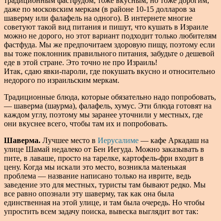
традиционным фастфудом, тоже вкусным, но тоже дорогим,
даже по московским меркам (в районе 10-15 долларов за
шаверму или фалафель на одного). В интернете многие
советуют такой вид питания и пишут, что кушать в Израиле
можно не дорого, но этот вариант подходит только любителям
фастфуда. Мы же предпочитаем здоровую пищу, поэтому если
вы тоже поклонник правильного питания, забудьте о дешевой
еде в этой стране. Это точно не про Израиль!
Итак, сдаю явки-пароли, где покушать вкусно и относительно
недорого по израильским меркам.
Традиционные блюда, которые обязательно надо попробовать,
— шаверма (шаурма), фалафель, хумус. Эти блюда готовят на
каждом углу, поэтому мы заранее уточнили у местных, где
они вкуснее всего, чтобы там их и попробовать.
Шаверма.
Лучшее место в
Иерусалиме
— кафе Аркадаш на
улице Шамай недалеко от Бен Иегуда. Можно заказывать в
пите, в лаваше, просто на тарелке, картофель-фри входит в
цену. Когда мы искали это место, возникла маленькая
проблема — название написано только на иврите, ведь
заведение это для местных, туристы там бывают редко. Мы
все равно опознали эту шаверму, так как она была
единственная на этой улице, и там была очередь. Но чтобы
упростить всем задачу поиска, вывеска выглядит вот так: