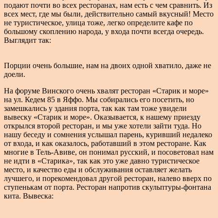
подают почти во всех ресторанах, нам есть с чем сравнить. Из
всех мест, где мы были, действительно самый вкусный! Место
не туристическое, улица тоже, легко определите кафе по
большому скоплению народа, у входа почти всегда очередь.
Выглядит так:
Порции очень большие, нам на двоих одной хватило, даже не
доели.
На форуме Винского очень хвалят ресторан «Старик и море»
на ул. Кедем 85 в Яффо. Мы собирались его посетить, но
замешкались у здания порта, так как там тоже увидели
вывеску «Старик и море». Оказывается, к нашему приезду
открылся второй ресторан, и мы уже хотели зайти туда. Но
нашу беседу и сомнения услышал парень, куривший недалеко
от входа, и как оказалось, работавший в этом ресторане. Как
многие в Тель-Авиве, он понимал русский, и посоветовал нам
не идти в «Старика», так как это уже давно туристическое
место, и качество еды и обслуживания оставляет желать
лучшего, и порекомендовал другой ресторан, налево вверх по
ступенькам от порта. Ресторан напротив скульптуры-фонтана
кита. Вывеска: