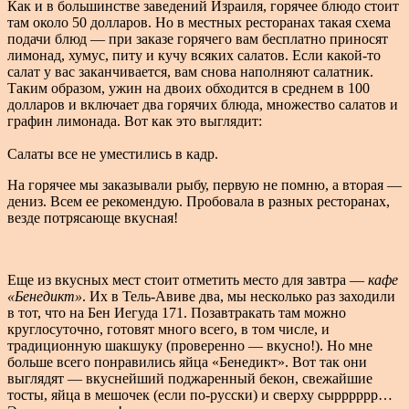
Как и в большинстве заведений Израиля, горячее блюдо стоит
там около 50 долларов. Но в местных ресторанах такая схема
подачи блюд — при заказе горячего вам бесплатно приносят
лимонад, хумус, питу и кучу всяких салатов. Если какой-то
салат у вас заканчивается, вам снова наполняют салатник.
Таким образом, ужин на двоих обходится в среднем в 100
долларов и включает два горячих блюда, множество салатов и
графин лимонада. Вот как это выглядит:
Салаты все не уместились в кадр.
На горячее мы заказывали рыбу, первую не помню, а вторая —
дениз. Всем ее рекомендую. Пробовала в разных ресторанах,
везде потрясающе вкусная!
Еще из вкусных мест стоит отметить место для завтра —
кафе
«Бенедикт»
. Их в Тель-Авиве два, мы несколько раз заходили
в тот, что на Бен Иегуда 171. Позавтракать там можно
круглосуточно, готовят много всего, в том числе, и
традиционную шакшуку (проверенно — вкусно!). Но мне
больше всего понравились яйца «Бенедикт». Вот так они
выглядят — вкуснейший поджаренный бекон, свежайшие
тосты, яйца в мешочек (если по-русски) и сверху сырррррр…