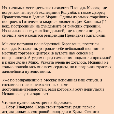
Из значимых мест здесь еще находятся Площадь Короля, где
встречали из первой экспедиции Колумба, а также Дворец
Правительства и Здание Мэрии. Одним из самых старейших
построек в Готическом квартале является Дом Каноника (11
век), построенный на фундаменте от римских строений.
Изначально он служил богадельней, где кормили нищих,
сейчас в нем находится резиденция Президента Каталонии.
Мы еще погуляли по набережной Барселоны, посетили
площадь Каталонии, устроили себе небольшой шоппинг в
местных торговых центрах (в аутлете нам совсем не
понравилось). А утром перед самолетом подышали прохладой
в парке Жоана Миро. Уезжать очень не хотелось. Испания не
только полюбилась мне всем сердцем, но и подарила страсть к
дальнейшим путешествиям.
Уже по возвращению в Москву, вспоминая наш отпуск, я
составила список неохваченных нами
достопримечательностей, ради которых я хочу вернуться в
Испанию еще ни один раз.
Что еще нужно посмотреть в Барселоне:
1.
Гору Тибидабо.
Сюда стоит приехать ради парка с
аттракционами, смотровой площадки и Храма Святого