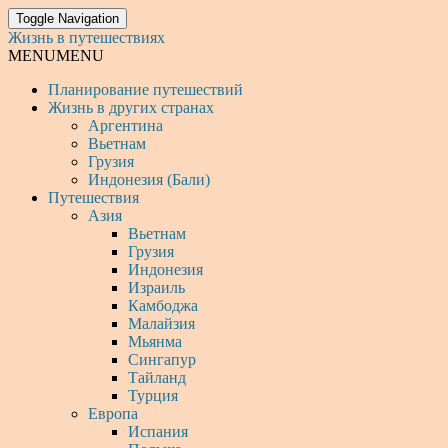
Toggle Navigation
Жизнь в путешествиях
MENU
MENU
Планирование путешествий
Жизнь в других странах
Аргентина
Вьетнам
Грузия
Индонезия (Бали)
Путешествия
Азия
Вьетнам
Грузия
Индонезия
Израиль
Камбоджа
Малайзия
Мьянма
Сингапур
Тайланд
Турция
Европа
Испания