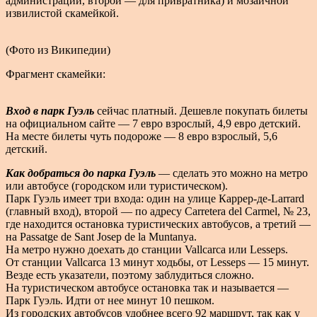
администрации, второй — для привратника) и мозаичной
извилистой скамейкой.
(Фото из Википедии)
Фрагмент скамейки:
Вход в парк Гуэль
сейчас платный. Дешевле покупать билеты
на официальном сайте — 7 евро взрослый, 4,9 евро детский.
На месте билеты чуть подороже — 8 евро взрослый, 5,6
детский.
Как добраться до парка Гуэль
— сделать это можно на метро
или автобусе (городском или туристическом).
Парк Гуэль имеет три входа: один на улице Каррер-де-Larrard
(главный вход), второй — по адресу Carretera del Carmel, № 23,
где находится остановка туристических автобусов, а третий —
на Passatge de Sant Josep de la Muntanya.
На метро нужно доехать до станции Vallcarca или Lesseps.
От станции Vallcarca 13 минут ходьбы, от Lesseps — 15 минут.
Везде есть указатели, поэтому заблудиться сложно.
На туристическом автобусе остановка так и называется —
Парк Гуэль. Идти от нее минут 10 пешком.
Из городских автобусов удобнее всего 92 маршрут, так как у