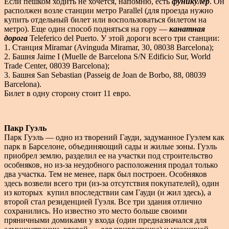
Если пешком ходить не хочется, напомню, есть
фуникулер
. Он
располжен возле станции метро Parallel (для проезда нужно
купить отдельный билет или воспользоваться билетом на
метро). Еще один способ подняться на гору —
канатная
дорога
Teleferico del Puerto. У этой дороги всего три станции:
1. Станция Miramar (Avinguda Miramar, 30, 08038 Barcelona);
2. Башня Jaime I (Muelle de Barcelona S/N Edificio Sur, World
Trade Center, 08039 Barcelona);
3. Башня San Sebastian (Passeig de Joan de Borbo, 88, 08039
Barcelona).
Билет в одну сторону стоит 11 евро.
Пакр Гуэль
Парк Гуэль — одно из творений Гауди, задуманное Гуэлем как
парк в Барселоне, объединяющий сады и жилые зоны. Гуэль
приобрел землю, разделил ее на участки под строительство
особняков, но из-за неудобного расположения продал только
два участка. Тем не менее, парк был построен. Особняков
здесь возвели всего три (из-за отсутствия покупателей), один
из которых купил впоследствии сам Гауди (и жил здесь), а
второй стал резиденцией Гуэля. Все три здания отлично
сохранились. Но известно это место больше своими
пряничными домиками у входа (один предназначался для