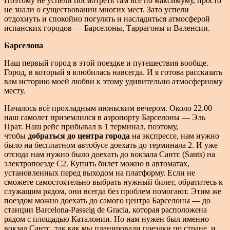
Поэтому не успели посмотреть там всё по максимуму, просто
не знали о существовании многих мест. Зато успели
отдохнуть и спокойно погулять и насладиться атмосферой
испанских городов — Барселоны, Таррагоны и Валенсии.
Барселона
Наш первый город в этой поездке и путешествия вообще.
Город, в который я влюбилась навсегда. И я готова рассказать
вам историю моей любви к этому удивительно атмосферному
месту.
Началось всё прохладным июньским вечером. Около 22.00
наш самолет приземлился в аэропорту Барселоны — Эль
Прат. Наш рейс прибывал в 1 терминал, поэтому,
чтобы
добраться до центра города
на экспрессе, нам нужно
было на бесплатном автобусе доехать до терминала 2. И уже
отсюда нам нужно было доехать до вокзала Сантс (Sants) на
электропоезде С2. Купить билет можно в автоматах,
установленных перед выходом на платформу. Если не
сможете самостоятельно выбрать нужный билет, обратитесь к
служащим рядом, они всегда без проблем помогают. Этим же
поездом можно доехать до самого центра Барселоны — до
станции Barcelona-Passeig de Gracia, которая расположена
рядом с площадью Каталонии. Но нам нужен был именно
вокзал Сантс, так как мы планировали поездки по стране, и