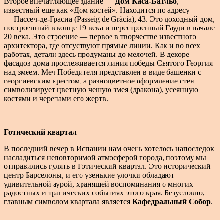
Второе впечатляющее здание —
Дом Каса-Батльо
,
известный еще как «Дом костей». Находится по адресу
— Пассеч-де-Грасиа (Passeig de Gràcia), 43. Это доходный дом,
построенный в конце 19 века и перестроенный Гауди в начале
20 века. Это строение — первое в творчестве известного
архитектора, где отсуствуют прямые линии. Как и во всех
работах, детали здесь продуманы до мелочей. В декоре
фасадов дома прослеживается линия победы Святого Георгия
над змеем. Меч Победителя представлен в виде башенки с
георгиевским крестом, а разноцветное оформление стен
символизирует цветную чешую змея (дракона), усеянную
костями и черепами его жертв.
Готический квартал
В последний вечер в Испании нам очень хотелось напоследок
насладиться неповторимой атмосферой города, поэтому мы
отправились гулять в Готический квартал. Это исторический
центр Барселоны, и его узенькие улочки обладают
удивительной аурой, хранящей воспоминания о многих
радостных и трагических событиях этого края. Безусловно,
главным символом квартала является
Кафедральный Собор
.