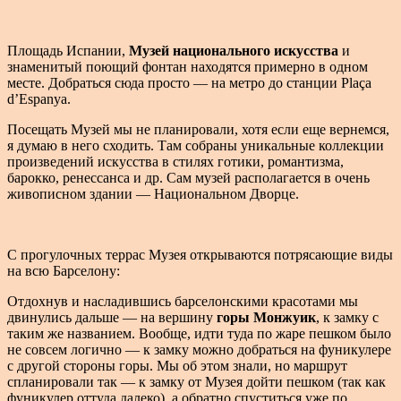
Площадь Испании,
Музей национального искусства
и
знаменитый поющий фонтан находятся примерно в одном
месте. Добраться сюда просто — на метро до станции Plaça
d’Espanya.
Посещать Музей мы не планировали, хотя если еще вернемся,
я думаю в него сходить. Там собраны уникальные коллекции
произведений искусства в стилях готики, романтизма,
барокко, ренессанса и др. Сам музей располагается в очень
живописном здании — Национальном Дворце.
С прогулочных террас Музея открываются потрясающие виды
на всю Барселону:
Отдохнув и насладившись барселонскими красотами мы
двинулись дальше — на вершину
горы Монжуик
, к замку с
таким же названием. Вообще, идти туда по жаре пешком было
не совсем логично — к замку можно добраться на фуникулере
с другой стороны горы. Мы об этом знали, но маршрут
спланировали так — к замку от Музея дойти пешком (так как
фуникулер оттуда далеко), а обратно спуститься уже по