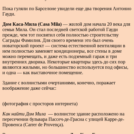
Пока гуляли по Барселоне увидели еще два творения Антонио
Гауди.
Дом Каса-Мила (Casa Mila)
— жилой дом начала 20 века для
семьи Мила. Он стал последней светской работой Гауди
прежде, чем тот посвятил себя полностью строительству
Саграды Фамилия. Для своего времени это был очень
новаторский проект — система естественной вентиляции в
нем полностью заменяет кондиционеры, все стены в доме
можно перемещать, и даже есть подземный гараж и три
внутренних дворика. Некоторые квартиры здесь до сих пор
являются жилыми, но большинство используется под офисы,
и одна — как выставочное помещение.
Здание с волнистыми очертаниями, конечно, поражает
воображение даже сейчас:
(фотография с просторов интернета)
Как найти Дом Мила
— волнистое здание расположено на
пересечении бульвара Пассеч-де-Грасиа с улицей Карре-де-
Провенса (Carrer de Provença).