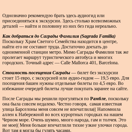
Однозначно рекомендую брать здесь аудиогид или
присоединяться к экскурсии. Здесь столько всевозможных
деталей — найти и половину из них без гида нереально.
Как добраться до Саграды Фамилия (Sagrada Familia)
Поскольку Храм Светого Семейства находится в центре,
найти его не составит труда. Достаточно доехать до
одноименной станции метро. Мимо Саграды Фамилии так же
пролегает маршрут туристического автобуса и многих
городских. Точный адрес — Calle Mallorca 401, Barcelona.
Стоимость посещения Саграды
— билет без экскурсии
стоит 15 евро, с экскурсией или аудио-гидом — 19,5 евро. Для
посещения башен нужны отдельные билеты по 4,5 евро. Во
избежание очередей билеты лучше покупать заранее на сайте.
После Саграды мы решили прогуляться по
Рамбле
, поскольку
она была совсем недалеко. Честно говоря, самая известная
улица Барселоны меня совсем не впечатлила(( Напомнила
аллеи к Набережной во всех курортных городках на нашем
Черном море. Очень шумно, много народа, гам и толчея. Это
не мое(( Меня больше впечатлили тихие узкие улочки города.
Вот там я могла бы гулять часами.