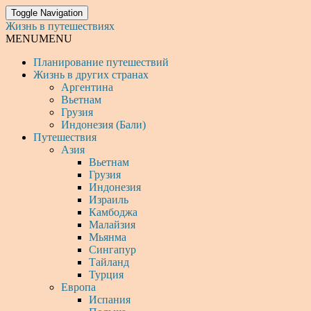
Toggle Navigation
Жизнь в путешествиях
MENU
MENU
Планирование путешествий
Жизнь в других странах
Аргентина
Вьетнам
Грузия
Индонезия (Бали)
Путешествия
Азия
Вьетнам
Грузия
Индонезия
Израиль
Камбоджа
Малайзия
Мьянма
Сингапур
Тайланд
Турция
Европа
Испания