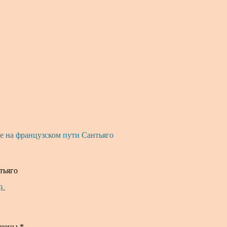
е на французском пути Сантьяго
тьяго
й
.
ечены
*