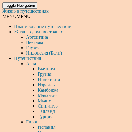
Toggle Navigation
Жизнь в путешествиях
MENU
MENU
Планирование путешествий
Жизнь в других странах
Аргентина
Вьетнам
Грузия
Индонезия (Бали)
Путешествия
Азия
Вьетнам
Грузия
Индонезия
Израиль
Камбоджа
Малайзия
Мьянма
Сингапур
Тайланд
Турция
Европа
Испания