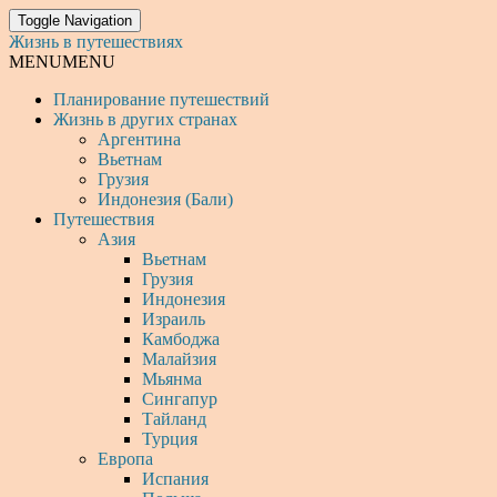
Toggle Navigation
Жизнь в путешествиях
MENU
MENU
Планирование путешествий
Жизнь в других странах
Аргентина
Вьетнам
Грузия
Индонезия (Бали)
Путешествия
Азия
Вьетнам
Грузия
Индонезия
Израиль
Камбоджа
Малайзия
Мьянма
Сингапур
Тайланд
Турция
Европа
Испания