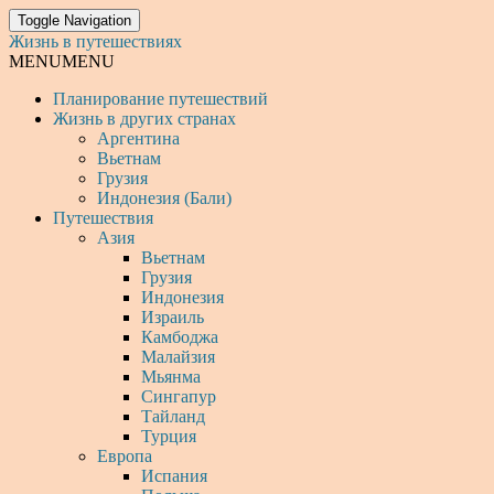
Toggle Navigation
Жизнь в путешествиях
MENU
MENU
Планирование путешествий
Жизнь в других странах
Аргентина
Вьетнам
Грузия
Индонезия (Бали)
Путешествия
Азия
Вьетнам
Грузия
Индонезия
Израиль
Камбоджа
Малайзия
Мьянма
Сингапур
Тайланд
Турция
Европа
Испания