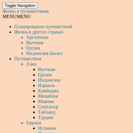
Toggle Navigation
Жизнь в путешествиях
MENU
MENU
Планирование путешествий
Жизнь в других странах
Аргентина
Вьетнам
Грузия
Индонезия (Бали)
Путешествия
Азия
Вьетнам
Грузия
Индонезия
Израиль
Камбоджа
Малайзия
Мьянма
Сингапур
Тайланд
Турция
Европа
Испания