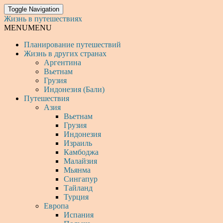
Toggle Navigation
Жизнь в путешествиях
MENU
MENU
Планирование путешествий
Жизнь в других странах
Аргентина
Вьетнам
Грузия
Индонезия (Бали)
Путешествия
Азия
Вьетнам
Грузия
Индонезия
Израиль
Камбоджа
Малайзия
Мьянма
Сингапур
Тайланд
Турция
Европа
Испания