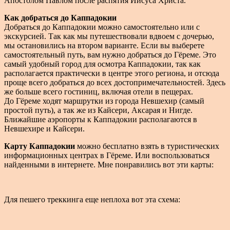
Апостолом Павлом после распятия Иисуса Христа.
Как добраться до Каппадокии
Добраться до Каппадокии можно самостоятельно или с
экскурсией. Так как мы путешествовали вдвоем с дочерью,
мы остановились на втором варианте. Если вы выберете
самостоятельный путь, вам нужно добраться до Гёреме. Это
самый удобный город для осмотра Каппадокии, так как
располагается практически в центре этого региона, и отсюда
проще всего добраться до всех достопримечательностей. Здесь
же больше всего гостиниц, включая отели в пещерах.
До Гёреме ходят маршрутки из города Невшехир (самый
простой путь), а так же из Кайсери, Аксарая и Нигде.
Ближайшие аэропорты к Каппадокии располагаются в
Невшехире и Кайсери.
Карту Каппадокии
можно бесплатно взять в туристических
информационных центрах в Гёреме. Или воспользоваться
найденными в интернете. Мне понравились вот эти карты:
Для пешего треккинга еще неплоха вот эта схема: