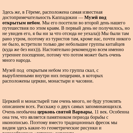
Здесь же, в Гёреме, расположена самая известная
достопримечательность Каппадокии —
Музей под
открытым небом
. Мы его посетили во второй день нашего
путешествия по этим краям. В первый день не получилось, но
не увидев его, я бы ни за что отсюда не уехала)) Мы были там
рано утром, поэтому из туристов там, кроме нас, почти никого
не было, встретили только две небольшие группы китайцев
(куда же без них))). Настоятельно рекомендую всем именно
утреннее посещение, потому что потом может быть очень
много народа.
Музей под открытым небом это группа скал, с
вырубленными внутри них пещерами, в которых
расположены церкви, монастыри и часовни.
Церквей и монастырей там очень много, не буду утомлять
описанием всех. Расскажу о двух самых запоминающихся.
Очень необычна
церковь святой Варвары
, 11 век. Особенна
она тем, что является памятником периода борьбы с
иконописью. Поэтому вместо традиционных фресок мы
видим здесь какие-то геометрические рисунки и