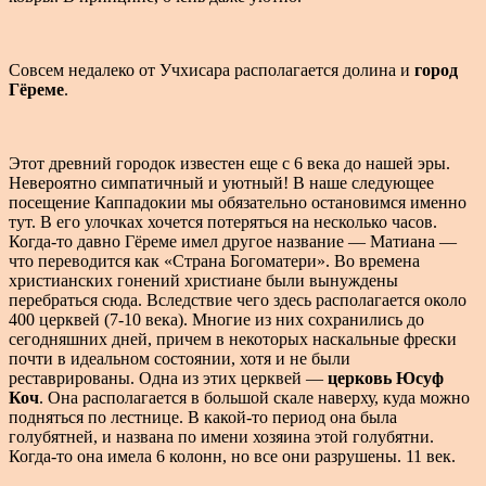
Совсем недалеко от Учхисара располагается долина и
город
Гёреме
.
Этот древний городок известен еще с 6 века до нашей эры.
Невероятно симпатичный и уютный! В наше следующее
посещение Каппадокии мы обязательно остановимся именно
тут. В его улочках хочется потеряться на несколько часов.
Когда-то давно Гёреме имел другое название — Матиана —
что переводится как «Страна Богоматери». Во времена
христианских гонений христиане были вынуждены
перебраться сюда. Вследствие чего здесь располагается около
400 церквей (7-10 века). Многие из них сохранились до
сегодняшних дней, причем в некоторых наскальные фрески
почти в идеальном состоянии, хотя и не были
реставрированы. Одна из этих церквей —
церковь Юсуф
Коч
. Она располагается в большой скале наверху, куда можно
подняться по лестнице. В какой-то период она была
голубятней, и названа по имени хозяина этой голубятни.
Когда-то она имела 6 колонн, но все они разрушены. 11 век.