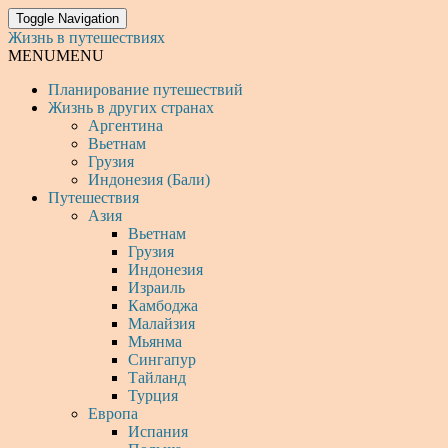
Toggle Navigation
Жизнь в путешествиях
MENU
MENU
Планирование путешествий
Жизнь в других странах
Аргентина
Вьетнам
Грузия
Индонезия (Бали)
Путешествия
Азия
Вьетнам
Грузия
Индонезия
Израиль
Камбоджа
Малайзия
Мьянма
Сингапур
Тайланд
Турция
Европа
Испания