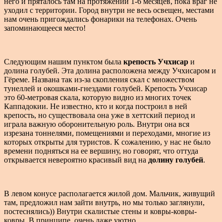
него и пряталось там на протяжении 1-6 месяцев, пока враг не
уходил с территории. Город внутри не весь освещен, местами
нам очень пригождались фонарики на телефонах. Очень
запоминающееся место!
Следующим нашим пунктом была
крепость Учхисар
и
долина голубей. Эта долина расположена между Учхисаром и
Гёреме. Названа так из-за скопления скал с множеством
тунеллей и окошками-гнездами голубей. Крепость Учхисар
это 60-метровая скала, которую видно из многих точек
Каппадокии. Не известно, кто и когда построил в ней
крепость, но существовала она уже в хеттский период и
играла важную оборонительную роль. Внутри она вся
изрезана тоннелями, помещениями и переходами, многие из
которых открыты для туристов. К сожалению, у нас не было
времени подняться на ее вершину, но говорят, что оттуда
открывается невероятно красивый вид на
долину голубей
.
В левом конусе располагается жилой дом. Мальчик, живущий
там, предложил нам зайти внутрь, но мы только заглянули,
постеснялись)) Внутри скалистые стены и ковры-ковры-
ковры. В принципе, очень даже уютно.