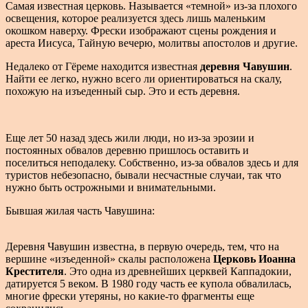
Самая известная церковь. Называется «темной» из-за плохого
освещения, которое реализуется здесь лишь маленьким
окошком наверху. Фрески изображают сцены рождения и
ареста Иисуса, Тайную вечерю, молитвы апостолов и другие.
Недалеко от Гёреме находится известная
деревня Чавушин
.
Найти ее легко, нужно всего ли ориентироваться на скалу,
похожую на изъеденный сыр. Это и есть деревня.
Еще лет 50 назад здесь жили люди, но из-за эрозии и
постоянных обвалов деревню пришлось оставить и
поселиться неподалеку. Собственно, из-за обвалов здесь и для
туристов небезопасно, бывали несчастные случаи, так что
нужно быть острожными и внимательными.
Бывшая жилая часть Чавушина:
Деревня Чавушин известна, в первую очередь, тем, что на
вершине «изъеденной» скалы расположена
Церковь Иоанна
Крестителя
. Это одна из древнейших церквей Каппадокии,
датируется 5 веком. В 1980 году часть ее купола обвалилась,
многие фрески утеряны, но какие-то фрагменты еще