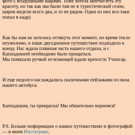
фото с воздушными шарами. Тоже хотела запечатлеть эту
красоту, но так как мы были там не в туристический сезон,
шаров видели всего два, и то не рядом. Один из них все-таки
попал в кадр)
Как бы нам не хотелось оттянуть этот момент, но время текло
неумолимо, и наше двухдневное путешествие подходило к
концу. Нас ждала пляжная часть нашего отдыха, и с
Каппадокией необходимо было прощаться.
Мы помахали ручкой исчезающей вдали крепости Учхисар.
И еще недолго наслаждались сказочными пейзажами из окна
нашего автобуса.
Каппадокия, ты прекрасна! Мы обязательно вернемся!
P.S. Больше информации о наших путешествиях и фотографий
— в моем
Инстаграме
.