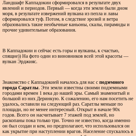
Ландшафт Каппадокии сформировался в результате двух
явлений и периодов. Первый — когда эти земли были дном
моря, в результате извержений вулкана из пепла и лавы
сформировался туф. Потом, в следствие эрозий и ветра
образовались такие необычные каньоны, скалы, пирамиды и
прочие удивительные образования.
В Каппадокии и сейчас есть горы и вулканы, к счастью,
спящие)) На фото один из виновников всей этой красоты —
вулкан Эрджияс.
Знакомство с Каппадокией началось для нас с
подземного
города Саратлы
. Эти земли известны своими подземными
городами времен 1 века до нашей эры. Самый знаменитый и
большой из них Деринкую. К сожалению, его нам посетить не
удалось, оставили на следующий раз. Саратлы меньше по
площади, но не менее интересный. Открыт в начале 90х
годов. Всего он насчитывает 7 этажей под землей, но
раскопаны пока только три. Точно не известно, когда именно
он был создан и кем, но предполагают, что использовался он
как укрытие при наступлении врагов. Население спускалось в