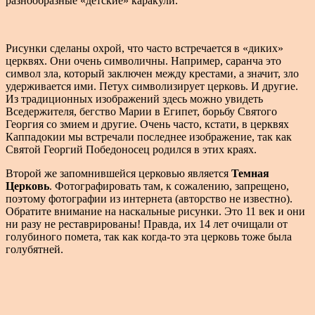
разнообразные «детские» каракули.
Рисунки сделаны охрой, что часто встречается в «диких»
церквях. Они очень символичны. Например, саранча это
символ зла, который заключен между крестами, а значит, зло
удерживается ими. Петух символизирует церковь. И другие.
Из традиционных изображений здесь можно увидеть
Вседержителя, бегство Марии в Египет, борьбу Святого
Георгия со змием и другие. Очень часто, кстати, в церквях
Каппадокии мы встречали последнее изображение, так как
Святой Георгий Победоносец родился в этих краях.
Второй же запомнившейся церковью является
Темная
Церковь
. Фотографировать там, к сожалению, запрещено,
поэтому фотографии из интернета (авторство не известно).
Обратите внимание на наскальные рисунки. Это 11 век и они
ни разу не реставрированы! Правда, их 14 лет очищали от
голубиного помета, так как когда-то эта церковь тоже была
голубятней.