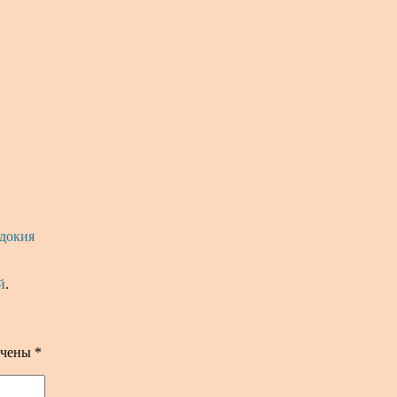
докия
й
.
ечены
*