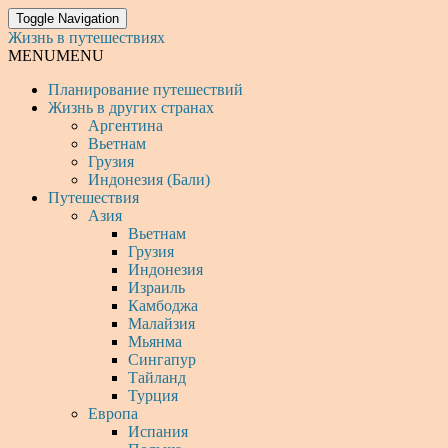
Toggle Navigation
Жизнь в путешествиях
MENU
MENU
Планирование путешествий
Жизнь в других странах
Аргентина
Вьетнам
Грузия
Индонезия (Бали)
Путешествия
Азия
Вьетнам
Грузия
Индонезия
Израиль
Камбоджа
Малайзия
Мьянма
Сингапур
Тайланд
Турция
Европа
Испания