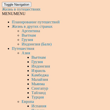
Toggle Navigation
Жизнь в путешествиях
MENU
MENU
Планирование путешествий
Жизнь в других странах
Аргентина
Вьетнам
Грузия
Индонезия (Бали)
Путешествия
Азия
Вьетнам
Грузия
Индонезия
Израиль
Камбоджа
Малайзия
Мьянма
Сингапур
Тайланд
Турция
Европа
Испания