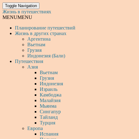
Toggle Navigation
Жизнь в путешествиях
MENU
MENU
Планирование путешествий
Жизнь в других странах
Аргентина
Вьетнам
Грузия
Индонезия (Бали)
Путешествия
Азия
Вьетнам
Грузия
Индонезия
Израиль
Камбоджа
Малайзия
Мьянма
Сингапур
Тайланд
Турция
Европа
Испания