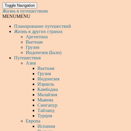
Toggle Navigation
Жизнь в путешествиях
MENU
MENU
Планирование путешествий
Жизнь в других странах
Аргентина
Вьетнам
Грузия
Индонезия (Бали)
Путешествия
Азия
Вьетнам
Грузия
Индонезия
Израиль
Камбоджа
Малайзия
Мьянма
Сингапур
Тайланд
Турция
Европа
Испания