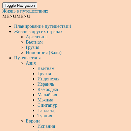
Toggle Navigation
Жизнь в путешествиях
MENU
MENU
Планирование путешествий
Жизнь в других странах
Аргентина
Вьетнам
Грузия
Индонезия (Бали)
Путешествия
Азия
Вьетнам
Грузия
Индонезия
Израиль
Камбоджа
Малайзия
Мьянма
Сингапур
Тайланд
Турция
Европа
Испания