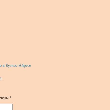
о в Буэнос-Айресе
й
.
ечены
*