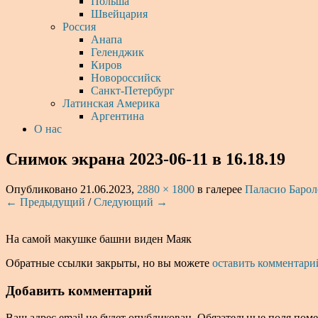
Польша
Швейцария
Россия
Анапа
Геленджик
Киров
Новороссийск
Санкт-Петербург
Латинская Америка
Аргентина
О нас
Снимок экрана 2023-06-11 в 16.18.19
Опубликовано
21.06.2023
,
2880 × 1800
в галерее
Паласио Барол
← Предыдущий
/
Следующий →
На самой макушке башни виден Маяк
Обратные ссылки закрыты, но вы можете
оставить комментари
Добавить комментарий
Ваш адрес email не будет опубликован.
Обязательные поля пом