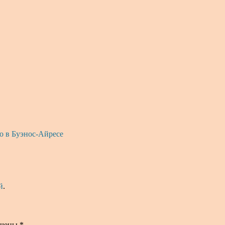
о в Буэнос-Айресе
й
.
ечены
*