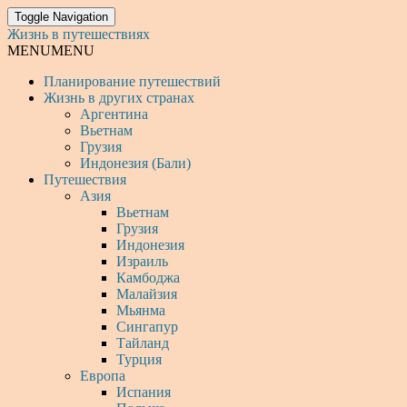
Toggle Navigation
Жизнь в путешествиях
MENU
MENU
Планирование путешествий
Жизнь в других странах
Аргентина
Вьетнам
Грузия
Индонезия (Бали)
Путешествия
Азия
Вьетнам
Грузия
Индонезия
Израиль
Камбоджа
Малайзия
Мьянма
Сингапур
Тайланд
Турция
Европа
Испания