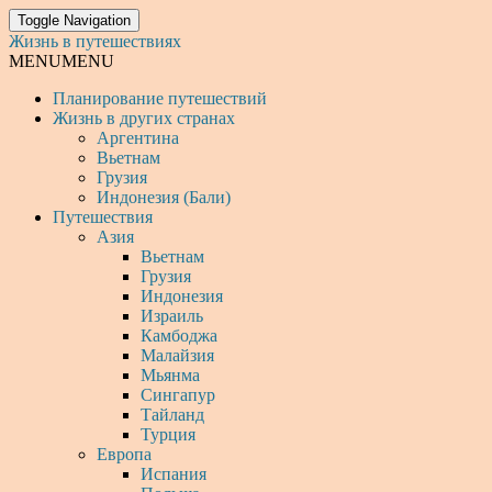
Toggle Navigation
Жизнь в путешествиях
MENU
MENU
Планирование путешествий
Жизнь в других странах
Аргентина
Вьетнам
Грузия
Индонезия (Бали)
Путешествия
Азия
Вьетнам
Грузия
Индонезия
Израиль
Камбоджа
Малайзия
Мьянма
Сингапур
Тайланд
Турция
Европа
Испания