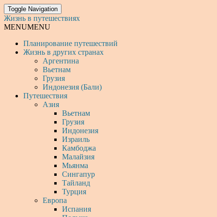
Toggle Navigation
Жизнь в путешествиях
MENU
MENU
Планирование путешествий
Жизнь в других странах
Аргентина
Вьетнам
Грузия
Индонезия (Бали)
Путешествия
Азия
Вьетнам
Грузия
Индонезия
Израиль
Камбоджа
Малайзия
Мьянма
Сингапур
Тайланд
Турция
Европа
Испания