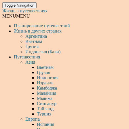
Toggle Navigation
Жизнь в путешествиях
MENU
MENU
Планирование путешествий
Жизнь в других странах
Аргентина
Вьетнам
Грузия
Индонезия (Бали)
Путешествия
Азия
Вьетнам
Грузия
Индонезия
Израиль
Камбоджа
Малайзия
Мьянма
Сингапур
Тайланд
Турция
Европа
Испания