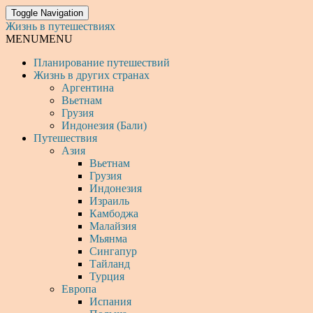
Toggle Navigation
Жизнь в путешествиях
MENU
MENU
Планирование путешествий
Жизнь в других странах
Аргентина
Вьетнам
Грузия
Индонезия (Бали)
Путешествия
Азия
Вьетнам
Грузия
Индонезия
Израиль
Камбоджа
Малайзия
Мьянма
Сингапур
Тайланд
Турция
Европа
Испания