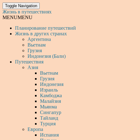
Toggle Navigation
Жизнь в путешествиях
MENU
MENU
Планирование путешествий
Жизнь в других странах
Аргентина
Вьетнам
Грузия
Индонезия (Бали)
Путешествия
Азия
Вьетнам
Грузия
Индонезия
Израиль
Камбоджа
Малайзия
Мьянма
Сингапур
Тайланд
Турция
Европа
Испания