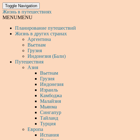
Toggle Navigation
Жизнь в путешествиях
MENU
MENU
Планирование путешествий
Жизнь в других странах
Аргентина
Вьетнам
Грузия
Индонезия (Бали)
Путешествия
Азия
Вьетнам
Грузия
Индонезия
Израиль
Камбоджа
Малайзия
Мьянма
Сингапур
Тайланд
Турция
Европа
Испания