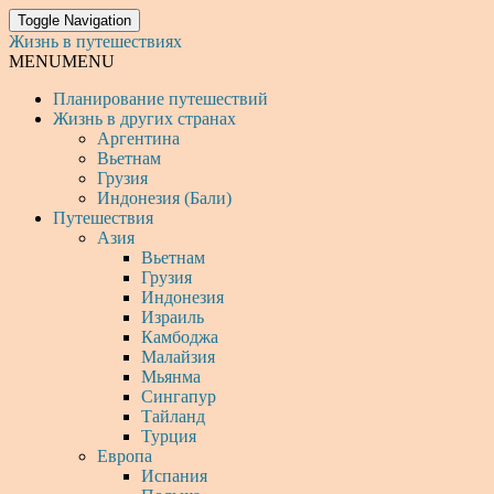
Toggle Navigation
Жизнь в путешествиях
MENU
MENU
Планирование путешествий
Жизнь в других странах
Аргентина
Вьетнам
Грузия
Индонезия (Бали)
Путешествия
Азия
Вьетнам
Грузия
Индонезия
Израиль
Камбоджа
Малайзия
Мьянма
Сингапур
Тайланд
Турция
Европа
Испания