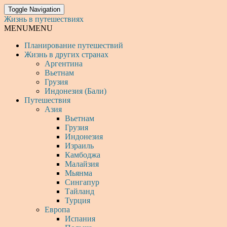
Toggle Navigation
Жизнь в путешествиях
MENU
MENU
Планирование путешествий
Жизнь в других странах
Аргентина
Вьетнам
Грузия
Индонезия (Бали)
Путешествия
Азия
Вьетнам
Грузия
Индонезия
Израиль
Камбоджа
Малайзия
Мьянма
Сингапур
Тайланд
Турция
Европа
Испания