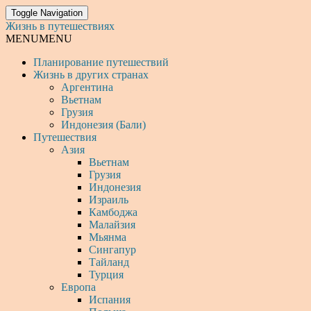
Toggle Navigation
Жизнь в путешествиях
MENU
MENU
Планирование путешествий
Жизнь в других странах
Аргентина
Вьетнам
Грузия
Индонезия (Бали)
Путешествия
Азия
Вьетнам
Грузия
Индонезия
Израиль
Камбоджа
Малайзия
Мьянма
Сингапур
Тайланд
Турция
Европа
Испания