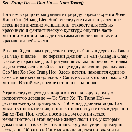
Seo Trung Ho — Ban Ho — Nam Toong)
На этом маршруте вы увидите природу горного хребта Хоанг
Лиен Сон (Hoang Lien Son), исследуете самые отдаленные
деревни этнических меньшинств, откроете для себя их
красочную и фантастическую культуру, ощутите часть
местной жизни и насладитесь самыми великолепными и
красивыми пейзажами.
В первый день вам предстоит поход из Сапы в деревню Таван
(Ta Van), и далее — до деревни Джианг Та Чай (GiangTa Chai),
где живут красные дао. Прогулявшись там по рисовым полям
и джунглям, отправляйтесь в еще одну деревню красных дао
Сео Чан Хо (Seo Trung Ho). Здесь, кстати, находится один из
самых красивых водопадов в Сапе, высота которого около 70
метров. В этой же деревне останьтесь на ночлег.
Утром следующего дня поднимитесь на гору в другую
нетронутую деревню — Та Чунг Хо (Ta Trung Ho) —
расположенную примерно в 1450 м над уровнем моря. Там
можно утроить пикник, после которого спуститесь в деревню
Банхо (Ban Ho), чтобы посетить другое этническое
меньшинство. В этой деревне живут люди Тэй, у которых
дома стоят на сваях. На эту прогулку у вас уйдет примерно
весь день. Обратно в Сапу можно вернуться на такси или