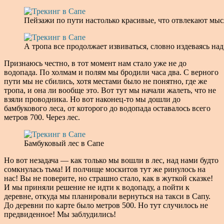
Пейзажи по пути настолько красивые, что отвлекают мы
А тропа все продолжает извиваться, словно издеваясь н
Признаюсь честно, в тот момент нам стало уже не до
водопада. По холмам и полям мы бродили часа два. С верного
пути мы не сбились, хотя местами было не понятно, где же
тропа, и она ли вообще это. Вот тут мы начали жалеть, что не
взяли проводника. Но вот наконец-то мы дошли до
бамбукового леса, от которого до водопада оставалось всего
метров 700. Через лес.
Бамбуковый лес в Сапе
Но вот незадача — как только мы вошли в лес, над нами будто
сомкнулась тьма! И полчище москитов тут же ринулось на
нас! Вы не поверите, но страшно стало, как в жуткой сказке!
И мы приняли решение не идти к водопаду, а пойти к
деревне, откуда мы планировали вернуться на такси в Сапу.
До деревни по карте было метров 500. Но тут случилось не
предвиденное! Мы заблудились!