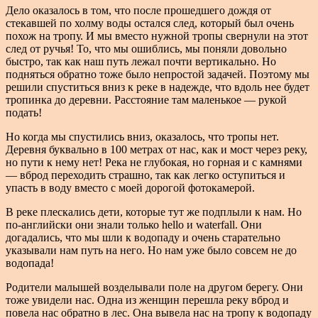
Дело оказалось в том, что после прошедшего дождя от
стекавшей по холму воды остался след, который был очень
похож на тропу. И мы вместо нужной тропы свернули на этот
след от ручья! То, что мы ошиблись, мы поняли довольно
быстро, так как наш путь лежал почти вертикально. Но
подняться обратно тоже было непростой задачей. Поэтому мы
решили спуститься вниз к реке в надежде, что вдоль нее будет
тропинка до деревни. Расстояние там маленькое — рукой
подать!
Но когда мы спустились вниз, оказалось, что тропы нет.
Деревня буквально в 100 метрах от нас, как и мост через реку,
но пути к нему нет! Река не глубокая, но горная и с камнями
— вброд переходить страшно, так как легко оступиться и
упасть в воду вместо с моей дорогой фотокамерой.
В реке плескались дети, которые тут же подплыли к нам. Но
по-английски они знали только hello и waterfall. Они
догадались, что мы шли к водопаду и очень старательно
указывали нам путь на него. Но нам уже было совсем не до
водопада!
Родители малышей возделывали поле на другом берегу. Они
тоже увидели нас. Одна из женщин перешла реку вброд и
повела нас обратно в лес. Она вывела нас на тропу к водопаду