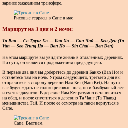
заранее заказанном трансфере.
Рисовые террасы в Сапе в мае
Маршрут на 3 дня и 2 ночи:
Та Ван — Со Трунг Хо —
Бан Хо — Син Чай — Бен Ден
(
Ta
Van — Seo Trung Ho —
Ban Ho — Sin Chai — Ben Den)
На этом маршруте вы увидите жизнь в отдаленных деревнях.
По сути, он является продолжением предыдущего.
В первые два дня вы доберетесь до деревни Банхо (Ban Ho) и
останетесь там на ночь. Утром следующего, третьего дня вы
отправитесь в сторону деревни Нам Кет (Nam Ket). На пути
вас будут ждать не только рисовые поля, но и бамбуковый лес
и густые джунгли. В деревне Нам Кет разумно остановиться
на обед, и после спуститься в деревню Та Чанг (Ta Thang)
меньшинства Тай. И после ее осмотра на такси вернуться в
Сапе.
Сапа. Вьетнам.