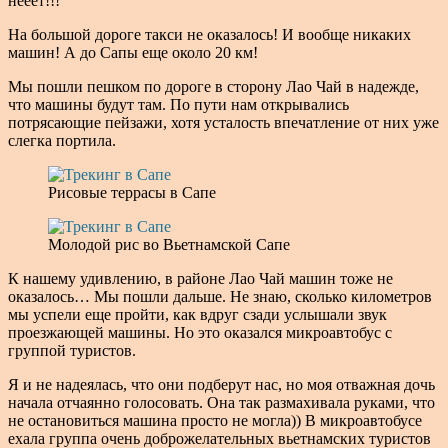
нееет!!!
На большой дороге такси не оказалось! И вообще никаких
машин! А до Сапы еще около 20 км!
Мы пошли пешком по дороге в сторону Лао Чай в надежде,
что машины будут там. По пути нам открывались
потрясающие пейзажи, хотя усталость впечатление от них уже
слегка портила.
Рисовые террасы в Сапе
Молодой рис во Вьетнамской Сапе
К нашему удивлению, в районе Лао Чай машин тоже не
оказалось… Мы пошли дальше. Не знаю, сколько километров
мы успели еще пройти, как вдруг сзади услышали звук
проезжающей машины. Но это оказался микроавтобус с
группой туристов.
Я и не надеялась, что они подберут нас, но моя отважная дочь
начала отчаянно голосовать. Она так размахивала руками, что
не остановиться машина просто не могла)) В микроавтобусе
ехала группа очень доброжелательных вьетнамских туристов