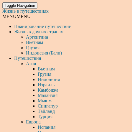
Toggle Navigation
Жизнь в путешествиях
MENU
MENU
Планирование путешествий
Жизнь в других странах
Аргентина
Вьетнам
Грузия
Индонезия (Бали)
Путешествия
Азия
Вьетнам
Грузия
Индонезия
Израиль
Камбоджа
Малайзия
Мьянма
Сингапур
Тайланд
Турция
Европа
Испания