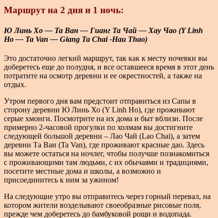
Маршрут на 2 дня и 1 ночь:
Ю Линь Хо — Та Ван — Гианг Та Чай — Хау Чао (Y Linh
Ho — Ta Van — Giang Ta Chai -Hau Thao)
Это достаточно легкий маршрут, так как к месту ночевки вы
доберетесь еще до полудня, и все оставшееся время в этот день
потратите на осмотр деревни и ее окрестностей, а также на
отдых.
Утром первого дня вам предстоит отправиться из Сапы в
сторону деревни Ю Линь Хо (Y Linh Ho), где проживают
серые хмонги. Посмотрите на их дома и быт вблизи. После
примерно 2-часовой прогулки по холмам вы достигните
следующей большой деревни – Лао Чай (Lao Chai), а затем
деревни Та Ван (Ta Van), где проживают красные дао. Здесь
вы можете остаться на ночлег, чтобы получше познакомиться
с проживающими там людьми, с их обычаями и традициями,
посетите местные дома и школы, а возможно и
присоединитесь к ним за ужином!
На следующие утро вы отправитесь через горный перевал, на
котором жители возделывают своеобразные рисовые поля,
прежде чем доберетесь до бамбуковой рощи и водопада.