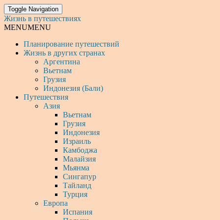
Toggle Navigation
Жизнь в путешествиях
MENU
MENU
Планирование путешествий
Жизнь в других странах
Аргентина
Вьетнам
Грузия
Индонезия (Бали)
Путешествия
Азия
Вьетнам
Грузия
Индонезия
Израиль
Камбоджа
Малайзия
Мьянма
Сингапур
Тайланд
Турция
Европа
Испания