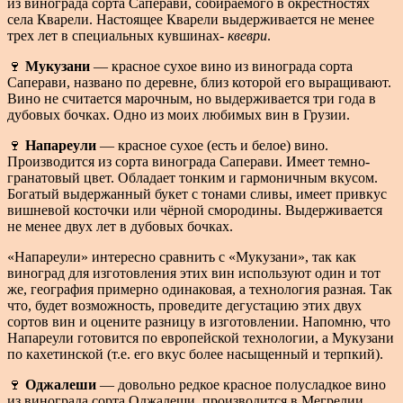
из винограда сорта Саперави, собираемого в окрестностях
села Кварели. Настоящее Кварели выдерживается не менее
трех лет в специальных кувшинах-
квеври
.
🍷
Мукузани
— красное сухое вино из винограда сорта
Саперави, названо по деревне, близ которой его выращивают.
Вино не считается марочным, но выдерживается три года в
дубовых бочках. Одно из моих любимых вин в Грузии.
🍷
Напареули
— красное сухое (есть и белое) вино.
Производится из сорта винограда Саперави. Имеет темно-
гранатовый цвет. Обладает тонким и гармоничным вкусом.
Богатый выдержанный букет с тонами сливы, имеет привкус
вишневой косточки или чёрной смородины. Выдерживается
не менее двух лет в дубовых бочках.
«Напареули» интересно сравнить с «Мукузани», так как
виноград для изготовления этих вин используют один и тот
же, география примерно одинаковая, а технология разная. Так
что, будет возможность, проведите дегустацию этих двух
сортов вин и оцените разницу в изготовлении. Напомню, что
Напареули готовится по европейской технологии, а Мукузани
по кахетинской (т.е. его вкус более насыщенный и терпкий).
🍷
Оджалеши
— довольно редкое красное полусладкое вино
из винограда сорта Оджалеши, производится в Мегрелии