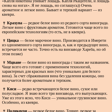
«Капля никотина убивает лошадь. Капля Ркацители, и лошадь
снова на ногах». Я не лошадь, но соглашусь)) Очень
ароматное и легкое вино. Бывает и терпкий вариант — из
квеври.
🍷
Крахуна
— редкое белое вино из редкого сорта винограда.
Легкое вино с фруктовым ароматом. Готовится чаще всего по
европейским технологиям (то есть, не в квеври).
🍷
Цицка
— белое марочное вино. Производится в Имерети
из одноименного сорта винограда, и, как и предыдущее вино,
встречается не часто. Точно есть на винзаводе Хареба, но об
этом позже)
🍷
Мцване
— белое вино из винограда с таким же названием.
Чаще всего его готовят с применением технологий,
характерных для красных вин (что уникально для белого
вина). За счет сбраживания вина без удаления кожицы, оно
получается более ароматным и терпким.
🍷
Киси
— редко встречающееся белое вино, сухое или
полусладкое. Я знаю всего три винзавода, его выпускающих.
Уже из этого ясно, что Киси — уникальное грузинское вино.
Особенно, из квеври.
🍷
Цоликоури
— редкое белое вино. Точнее, редкое за