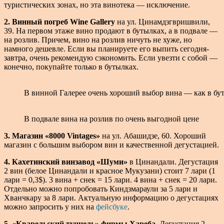
туристических зонах, но эта винотека — исключение.
2. Винный погреб Wine Gallery
на ул. Цинамдзгвришвили,
39. На первом этаже вино продают в бутылках, а в подвале —
на розлив. Причем, вино на розлив ничуть не хуже, но
намного дешевле. Если вы планируете его выпить сегодня-
завтра, очень рекомендую сэкономить. Если увезти с собой —
конечно, покупайте только в бутылках.
В винной Галерее очень хороший выбор вина — как в бут
В подвале вина на розлив по очень выгодной цене
3. Магазин «8000 Vintages»
на ул. Абашидзе, 60. Хороший
магазин с большим выбором вин и качественной дегустацией.
4. Кахетинский винзавод «Шуми»
в Цинандали. Дегустация
2 вин (белое Цинандали и красное Мукузани) стоит 7 лари (1
лари = 0,3$). 3 вина + снек = 15 лари. 4 вина + снек = 20 лари.
Отдельно можно попробовать Киндзмараули за 5 лари и
Хванчкару за 8 лари. Актуальную информацию о дегустациях
можно запросить у них на
фейсбуке
.
5. «Кварельский туннель» фирмы Хареба.
Дегустация 2