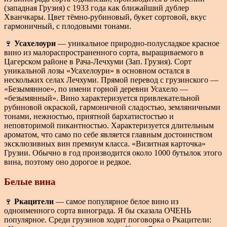
(западная Грузия) с 1933 года как ближайший дублер
Хванчкары. Цвет тёмно-рубиновый, букет сортовой, вкус
гармоничный, с плодовыми тонами.
🍷
Усахелоури
— уникальное природно-полусладкое красное
вино из малораспространенного сорта, выращиваемого в
Цагерском районе в Рача-Лечхуми (Зап. Грузия). Сорт
уникальной лозы «Усахелоури» в основном остался в
нескольких селах Лечхуми. Прямой перевод с грузинского —
«Безымянное», по имени горной деревни Усахело —
«безымянный». Вино характеризуется привлекательной
рубиновой окраской, гармоничной сладостью, земляничными
тонами, нежностью, приятной бархатистостью и
неповторимой пикантностью. Характеризуется длительным
ароматом, что само по себе является главным достоинством
эксклюзивных вин премиум класса. «Визитная карточка»
Грузии. Обычно в год производится около 1000 бутылок этого
вина, поэтому оно дорогое и редкое.
Белые вина
🍷
Ркацители
— самое популярное белое вино из
одноименного сорта винограда. Я бы сказала ОЧЕНЬ
популярное. Среди грузинов ходит поговорка о Ркацители: