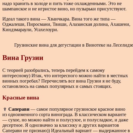
надо хранить в холоде и пить тоже охлажденными. Это не
шампанское и не игристое вино, но пузырьки присутствуют.
Идеал такого вина — Хванчкара. Вина того же типа —
Оджалеши, Пиросмани, Твиши, Алазанская долина, Ахашени,
Киндзмараули, Усахелоури.
Грузинские вина для дегустации в Винотеке на Леселидз
Вина Грузии
С теорией разобрались, теперь перейдем к самому
интересному) Итак, что интересного можно найти в местных
винных погребах? Перечислять все вина Грузии я не буду,
остановлюсь на самых популярных и самых стоящих.
Красные вина
🍷
Саперави
— самое популярное грузинское красное вино
из одноименного сорта винограда. В классическом варианте
— сухое, но можно найти и полусухое, и полусладкое, и даже
десертное. Я однозначно за классику и других вариантов
Саперави не признаю)) Идеальный вариант — выдержанное в