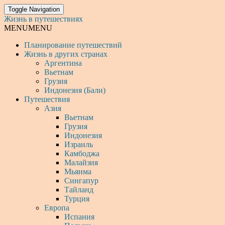
Toggle Navigation
Жизнь в путешествиях
MENU
MENU
Планирование путешествий
Жизнь в других странах
Аргентина
Вьетнам
Грузия
Индонезия (Бали)
Путешествия
Азия
Вьетнам
Грузия
Индонезия
Израиль
Камбоджа
Малайзия
Мьянма
Сингапур
Тайланд
Турция
Европа
Испания