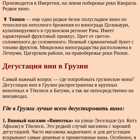
Производится в Имеретии, на левом побережье реки Квирила.
Редкое вино.
🍷 Твиши
— еще одно редкое белое полусладкое вино по
технологии неполного брожения из винограда Цоликаури,
культивируемого в грузинском регионе Рача. Имеет
характерный фруктовый привкус. Цвет от светло-
соломенного до соломенного. Нежный гармоничный букет с
тонами фруктов. Микрозона виноградарства расположена в
Лечхуми, Цагерском районе, на правобережье реки Риони.
Дегустация вин в Грузии
Самый важный вопрос — где попробовать грузинские вина?
Дегустации вин в Грузии распространены в крупных
винотеках в Тбилиси и Батуми, а так же непосредственно на
винзаводах.
Где в Грузии лучше всего дегустировать вино:
1. Винный магазин «Винотека»
на улице Леселидзе (ул. Котэ
Афхази) в Тбилиси. Это редкий случай магазина с хорошей
дегустацией. Часто магазины жадничают, и для дегустации
вскрывают самые дешевые и примитивные вина. Особенно, в