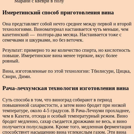
Марани с квеври в полу
Имеретинский способ приготовления вина
Она представляет собой нечто среднее между первой и второй
технологиями. Виноматериал настаивается чуть меньше, чем
кахетинский — полтора-два месяца. Настаивается тоже с
семечками и шкурками, но без веточек.
Результат: примерно то же количество спирта, но кислотность
повыше. Имеретинские вина менее терпкие, вкус более
ровный.
Вина, изготовленные по этой технологии: Тбилисури, Цицка,
Свири, Дими.
Рача-лечхумская технология изготовления вина
Суть способа в том, что виноград собирают в период
повышенной сахаристости, а затем вино бродит при низкой
температуре, около 4-5 градусов. В Рача-Лечхуми прохладнее,
чем в Кахети, отсюда и особый температурный режим. Вино
бродит медленно, сахар съедается дрожжами не весь, и вино
получается полусладким. Кроме того, медленная ферментация
способствует насыщению вина углекислым газом. Эти вина