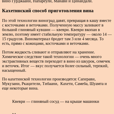
вино Гурджаани, Напареули, Манави и Цинандали.
Кахетинский способ приготовления вина
По этой технологии виноград давят, превращая в кашу вместе
с косточками и веточками. Полученную массу заливают в
большой глиняный кувшин — квеври. Квеври вкопан в
землю, поэтому имеет стабильную температуру — около 14 —
15 градусов. Виноматериал бродит там 3 или 4 месяца. То
есть, прямо с кожицами, косточками и веточками.
Потом жидкость сливают и отправляют на хранение.
Химическое следствие такой технологии — очень много
экстрактивных веществ переходит в вино из шкурок, семечек
и веточек. Итог — вкус получается более сильный, терпкий,
насыщенный.
По кахетинской технологии производятся: Саперави,
Мукузани, Ркацители, Тибаани, Кахети, Самеба, Шуамта и
еще некоторые вина.
Квеври — глиняный сосуд — на крыше машинки