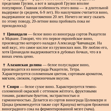
пределами Грузии, а вот в западной Грузии вполне
популярное. Главная особенность этого вина — в длительной
выдержке (в среднем, 6-9 лет). Но наилучшим считается вино,
выдержанное на протяжении 20 лет. Ничего не могу сказать
по этому поводу, 20-летние вина пробовать пока не
приходилось))
🍷
Цинандали
— белое вино из винограда сортов Ркацетели
и Мцване. Говорят, что это первое европейское вино,
производство которого наладил Александр Чавчавадзе. На
мой вкус, это самое кислое из грузинских вин. Не люблю его,
хотя Цинандали выдерживается в дубовых бочках, что я в
винах очень ценю.
🍷
Алазанская долина
— белое полусладкое вино,
производится из винограда Ркацители, Тетра.
Характеризуется соломенным цветом, сортовым ароматом,
мягким, свежим, гармоничным вкусом.
🍷
Свири
— белое сухое вино. Характеризуется темно-
соломенной окраской с оттенком жёлтого, фруктовыми
тонами, развитым букетом, экстрактностью и
гармоничностью. Делается из сортов винограда Цоликоури и
Цицка (рекомендуется также сорт Крахуна) методом брожения
виноградного сока на ферментированной мезге (чача).