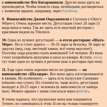
в
винохозяйстве Яго Битарашвили
. Другие вина здесь на
производятся. Чтобы попасть сюда, необходимо договориться
с хозяином заранее, например, через
Facebook
.
9. Винохозяйство Джони Окруашвили
в Сигнахи («Okro’s
Wines»). Очень хорошее место. Дегустация стоит 20 лари (3
вида вина и чача). Так же здесь есть вкусный ресторан с
красивым видом на Тбилиси.
10.
Одна из лучших дегустаций —
в отеле-ресторане «Шато-
Мере»
. Но и стоит дорого — 30-35 лари за бутылку, 30 лари за
закуску (мед, сыр, местный хамон, всё очень вкусное!).
Поэтому сюда разумно ехать компанией 5-6 человек. Из вина
стоит попробовать мукузани и киси из квеври. Кстати,
отель
тут тоже один из лучших в регионе (как и ресторан при нем).
11.
Еще одно очень хорошее место по уровню —
на
винохозяйстве «Шалаури»
. Все вина здесь изготавливаются
в квеври. Из особенного — здесь есть полусухое Саперави
(обычно оно сухое). По стоимости, чаще всего, дегустация
выходит в 20-25 лари с человека (в зависимости от набора
вин). Можно заранее с ними списаться через
фейсбук
.
Я очень надеюсь, что грузинские вина вам понравятся.
Точнее, не сомневаюсь в этом. Если вы только планируете