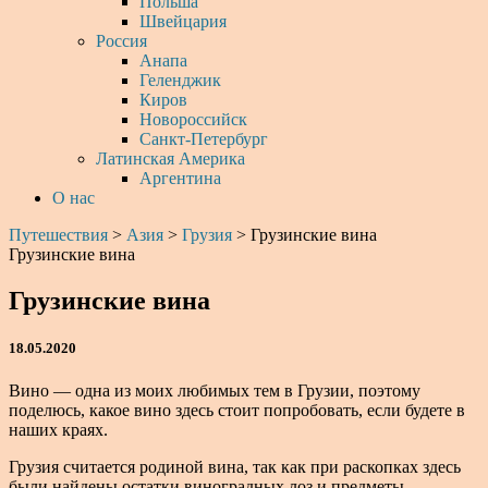
Польша
Швейцария
Россия
Анапа
Геленджик
Киров
Новороссийск
Санкт-Петербург
Латинская Америка
Аргентина
О нас
Путешествия
>
Азия
>
Грузия
>
Грузинские вина
Грузинские вина
Грузинские вина
18.05.2020
Вино — одна из моих любимых тем в Грузии, поэтому
поделюсь, какое вино здесь стоит попробовать, если будете в
наших краях.
Грузия считается родиной вина, так как при раскопках здесь
были найдены остатки виноградных лоз и предметы,