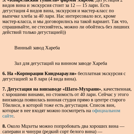
видов вина и экскурсия стоит за 12 — 15 лари. Есть
дегустация 4 видов вина, экскурсия и мастер-класс по
выпечке хлеба за 40 лари. Нас интересовало все, кроме
мастер-класса, и мы договорились на такой вариант. Так что,
спрашивайте, не стесняйтесь, можно ли обойтись без лишних
действий только дегустацией))
Винный завод Хареба
Зал для дегустаций на винном заводе Хареба
6. На «Корпорации Киндмараули»
бесплатная экскурсия с
дегустацией за 8 лари (4 вида вина).
7. Дегустация на винзаводе «Шато-Мухрани»
, качественная,
с хорошими винами, но стоимость от 40 лари. Сейчас у этого
винзавода появилась винная студия прямо в центре старого
Тбилиси, в которой тоже есть дегустация. Список вин,
которые в нее входят можно посмотреть на
официальном
сайте
.
8.
Около Мцхеты можно попробовать два хороших вина —
саперави и чинури (редкий сорт белого вина) —