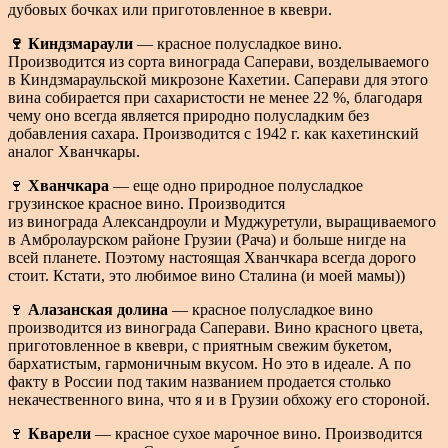
дубовых бочках или приготовленное в квеври.
🍷 Киндзмараули
— красное полусладкое вино.
Производится из сорта винограда Саперави, возделываемого
в Киндзмараульской микрозоне Кахетии. Саперави для этого
вина собирается при сахаристости не менее 22 %, благодаря
чему оно всегда является природно полусладким без
добавления сахара. Производится с 1942 г. как кахетинский
аналог Хванчкары.
🍷
Хванчкара
— еще одно природное полусладкое
грузинское красное вино. Производится
из винограда Александроули и Муджуретули, выращиваемого
в Амбролаурском районе Грузии (Рача) и больше нигде на
всей планете. Поэтому настоящая Хванчкара всегда дорого
стоит. Кстати, это любимое вино Сталина (и моей мамы))
🍷
Алазанская долина
— красное полусладкое вино
производится из винограда Саперави. Вино красного цвета,
приготовленное в квеври, с приятным свежим букетом,
бархатистым, гармоничным вкусом. Но это в идеале. А по
факту в России под таким названием продается столько
некачественного вина, что я и в Грузии обхожу его стороной.
🍷
Кварели
— красное сухое марочное вино. Производится