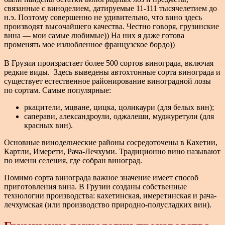
связанные с виноделием, датируемые 11-111 тысячелетием до
н.э. Поэтому совершенно не удивительно, что вино здесь
производят высочайшего качества. Честно говоря, грузинские
вина — мои самые любимые)) На них я даже готова
променять мое излюбленное французское бордо))
⠀
В Грузии произрастает более 500 сортов винограда, включая
редкие виды. Здесь выведены автохтонные сорта винограда и
существует естественное районирование виноградной лозы
по сортам. Самые популярные:
ркацители, мцване, цицка, цоликаури (для белых вин);
саперави, александроули, оджалеши, муджуретули (для
красных вин).
Основные винодельческие районы сосредоточены в Кахетии,
Картли, Имерети, Рача-Лечхуми. Традиционно вино называют
по имени селения, где собран виноград.
Помимо сорта винограда важное значение имеет способ
приготовления вина. В Грузии созданы собственные
технологии производства: кахетинская, имеретинская и рача-
лечхумская (или производство природно-полусладких вин).