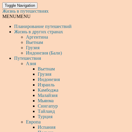
Toggle Navigation
Жизнь в путешествиях
MENU
MENU
Планирование путешествий
Жизнь в других странах
Аргентина
Вьетнам
Грузия
Индонезия (Бали)
Путешествия
Азия
Вьетнам
Грузия
Индонезия
Израиль
Камбоджа
Малайзия
Мьянма
Сингапур
Тайланд
Турция
Европа
Испания