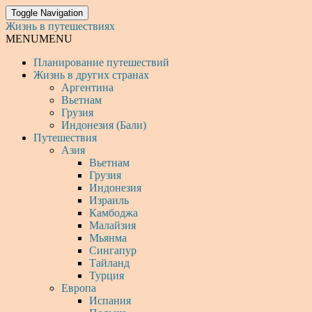
Toggle Navigation
Жизнь в путешествиях
MENU
MENU
Планирование путешествий
Жизнь в других странах
Аргентина
Вьетнам
Грузия
Индонезия (Бали)
Путешествия
Азия
Вьетнам
Грузия
Индонезия
Израиль
Камбоджа
Малайзия
Мьянма
Сингапур
Тайланд
Турция
Европа
Испания