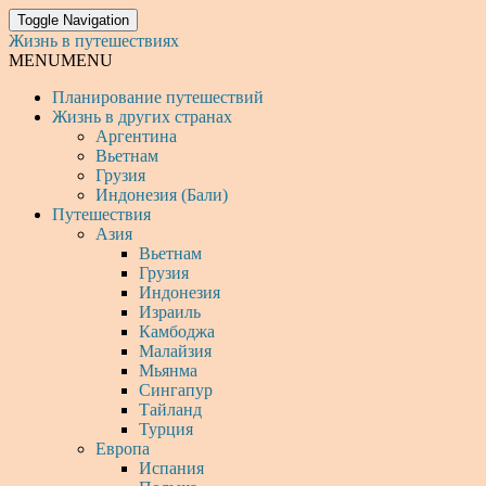
Toggle Navigation
Жизнь в путешествиях
MENU
MENU
Планирование путешествий
Жизнь в других странах
Аргентина
Вьетнам
Грузия
Индонезия (Бали)
Путешествия
Азия
Вьетнам
Грузия
Индонезия
Израиль
Камбоджа
Малайзия
Мьянма
Сингапур
Тайланд
Турция
Европа
Испания