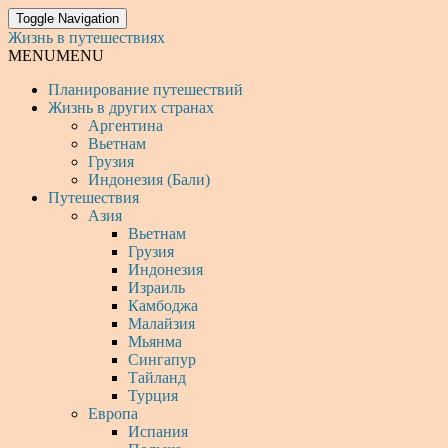
Toggle Navigation
Жизнь в путешествиях
MENU
MENU
Планирование путешествий
Жизнь в других странах
Аргентина
Вьетнам
Грузия
Индонезия (Бали)
Путешествия
Азия
Вьетнам
Грузия
Индонезия
Израиль
Камбоджа
Малайзия
Мьянма
Сингапур
Тайланд
Турция
Европа
Испания