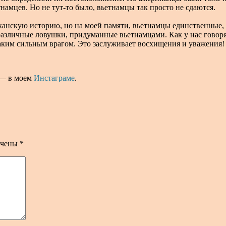
амцев. Но не тут-то было, вьетнамцы так просто не сдаются.
канскую историю, но на моей памяти, вьетнамцы единственные,
азличные ловушки, придуманные вьетнамцами. Как у нас говоря
таким сильным врагом. Это заслуживает восхищения и уважения!
 — в моем
Инстаграме
.
ечены
*