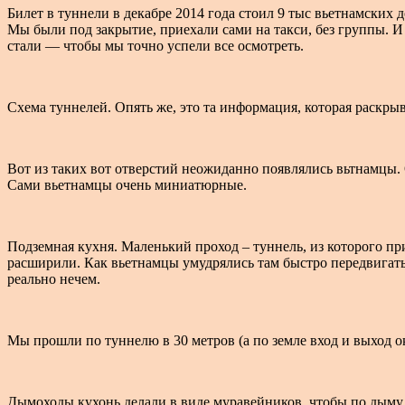
Билет в туннели в декабре 2014 года стоил 9 тыс вьетнамских 
Мы были под закрытие, приехали сами на такси, без группы. И 
стали — чтобы мы точно успели все осмотреть.
Схема туннелей. Опять же, это та информация, которая раскрыв
Вот из таких вот отверстий неожиданно появлялись вьтнамцы. 
Сами вьетнамцы очень миниатюрные.
Подземная кухня. Маленький проход – туннель, из которого п
расширили. Как вьетнамцы умудрялись там быстро передвигаться
реально нечем.
Мы прошли по туннелю в 30 метров (а по земле вход и выход о
Дымоходы кухонь делали в виде муравейников, чтобы по дыму 