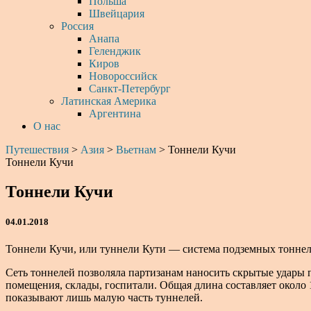
Польша
Швейцария
Россия
Анапа
Геленджик
Киров
Новороссийск
Санкт-Петербург
Латинская Америка
Аргентина
О нас
Путешествия
>
Азия
>
Вьетнам
>
Тоннели Кучи
Тоннели Кучи
Тоннели Кучи
04.01.2018
Тоннели Кучи, или туннели Кути — система подземных тоннел
Сеть тоннелей позволяла партизанам наносить скрытые удары 
помещения, склады, госпитали. Общая длина составляет около 
показывают лишь малую часть туннелей.