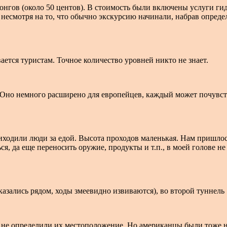
донгов (около 50 центов). В стоимость были включены услуги ги
несмотря на то, что обычно экскурсию начинали, набрав определ
ается туристам. Точное количество уровней никто не знает.
Оно немного расширено для европейцев, каждый может почувство
риходили люди за едой. Высота проходов маленькая. Нам пришло
, да еще переносить оружие, продукты и т.п., в моей голове не
казались рядом, ходы змеевидно извиваются), во второй туннель
не определили их местоположение. Но американцы были тоже не 