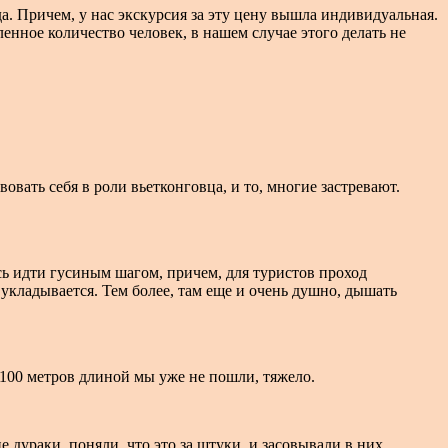
да. Причем, у нас экскурсия за эту цену вышла индивидуальная.
енное количество человек, в нашем случае этого делать не
вать себя в роли вьетконговца, и то, многие застревают.
сь идти гусиным шагом, причем, для туристов проход
 укладывается. Тем более, там еще и очень душно, дышать
 100 метров длиной мы уже не пошли, тяжело.
дураки, поняли, что это за штуки, и засовывали в них