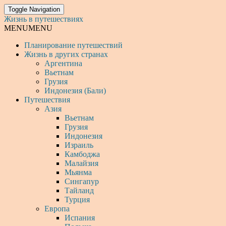
Toggle Navigation
Жизнь в путешествиях
MENU
MENU
Планирование путешествий
Жизнь в других странах
Аргентина
Вьетнам
Грузия
Индонезия (Бали)
Путешествия
Азия
Вьетнам
Грузия
Индонезия
Израиль
Камбоджа
Малайзия
Мьянма
Сингапур
Тайланд
Турция
Европа
Испания