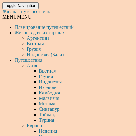
Toggle Navigation
Жизнь в путешествиях
MENU
MENU
Планирование путешествий
Жизнь в других странах
Аргентина
Вьетнам
Грузия
Индонезия (Бали)
Путешествия
Азия
Вьетнам
Грузия
Индонезия
Израиль
Камбоджа
Малайзия
Мьянма
Сингапур
Тайланд
Турция
Европа
Испания