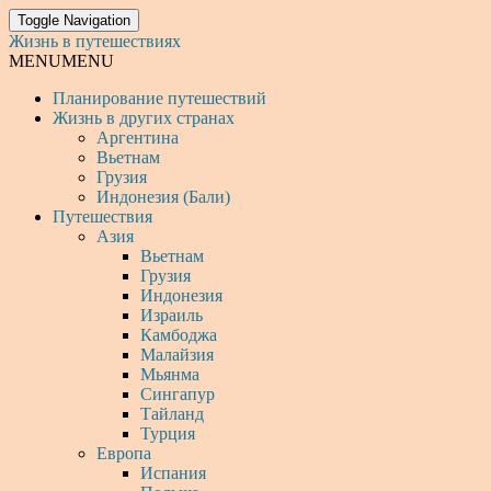
Toggle Navigation
Жизнь в путешествиях
MENU
MENU
Планирование путешествий
Жизнь в других странах
Аргентина
Вьетнам
Грузия
Индонезия (Бали)
Путешествия
Азия
Вьетнам
Грузия
Индонезия
Израиль
Камбоджа
Малайзия
Мьянма
Сингапур
Тайланд
Турция
Европа
Испания