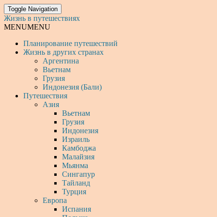
Toggle Navigation
Жизнь в путешествиях
MENU
MENU
Планирование путешествий
Жизнь в других странах
Аргентина
Вьетнам
Грузия
Индонезия (Бали)
Путешествия
Азия
Вьетнам
Грузия
Индонезия
Израиль
Камбоджа
Малайзия
Мьянма
Сингапур
Тайланд
Турция
Европа
Испания