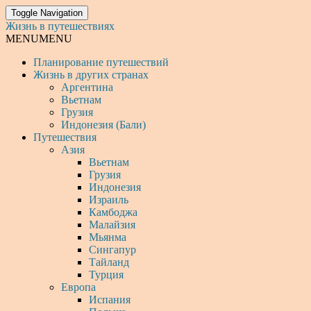
Toggle Navigation
Жизнь в путешествиях
MENU
MENU
Планирование путешествий
Жизнь в других странах
Аргентина
Вьетнам
Грузия
Индонезия (Бали)
Путешествия
Азия
Вьетнам
Грузия
Индонезия
Израиль
Камбоджа
Малайзия
Мьянма
Сингапур
Тайланд
Турция
Европа
Испания