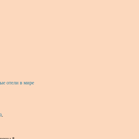
е отели в мире
й
.
ечены
*