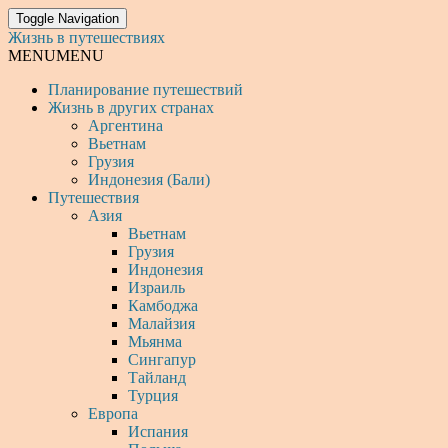
Toggle Navigation
Жизнь в путешествиях
MENU
MENU
Планирование путешествий
Жизнь в других странах
Аргентина
Вьетнам
Грузия
Индонезия (Бали)
Путешествия
Азия
Вьетнам
Грузия
Индонезия
Израиль
Камбоджа
Малайзия
Мьянма
Сингапур
Тайланд
Турция
Европа
Испания