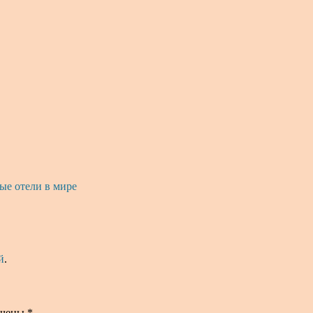
е отели в мире
й
.
ечены
*