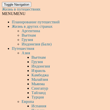
Toggle Navigation
Жизнь в путешествиях
MENU
MENU
Планирование путешествий
Жизнь в других странах
Аргентина
Вьетнам
Грузия
Индонезия (Бали)
Путешествия
Азия
Вьетнам
Грузия
Индонезия
Израиль
Камбоджа
Малайзия
Мьянма
Сингапур
Тайланд
Турция
Европа
Испания