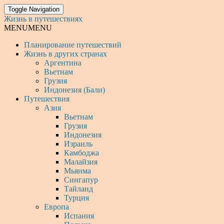
Toggle Navigation
Жизнь в путешествиях
MENU
MENU
Планирование путешествий
Жизнь в других странах
Аргентина
Вьетнам
Грузия
Индонезия (Бали)
Путешествия
Азия
Вьетнам
Грузия
Индонезия
Израиль
Камбоджа
Малайзия
Мьянма
Сингапур
Тайланд
Турция
Европа
Испания