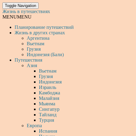
Toggle Navigation
Жизнь в путешествиях
MENU
MENU
Планирование путешествий
Жизнь в других странах
Аргентина
Вьетнам
Грузия
Индонезия (Бали)
Путешествия
Азия
Вьетнам
Грузия
Индонезия
Израиль
Камбоджа
Малайзия
Мьянма
Сингапур
Тайланд
Турция
Европа
Испания